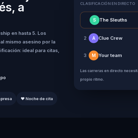
és, a
CLASIFICACIÓN EN DIRECTO
👑
The Sleuths
S
ship en hasta 5. Los
Clue Crew
2
A
al mismo asesino por la
icación: ideal para citas,
Your team
3
M
Las carreras en directo necesita
ipo
propio ritmo.
mpresa
❤️ Noche de cita