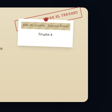
RESUÉLVELO SOBRE EL TERRENO
foto de prueba · Laguna Beach
Prueba A
en