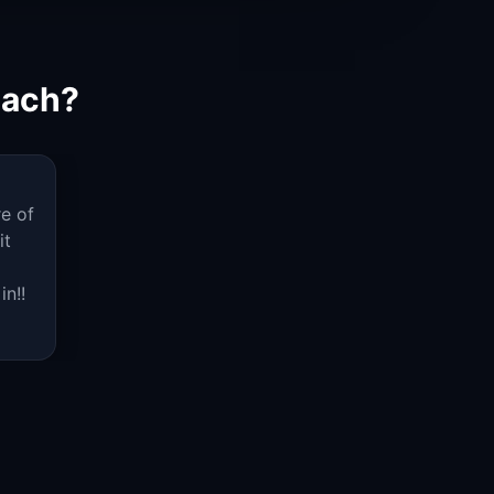
each?
re of
it
in!!