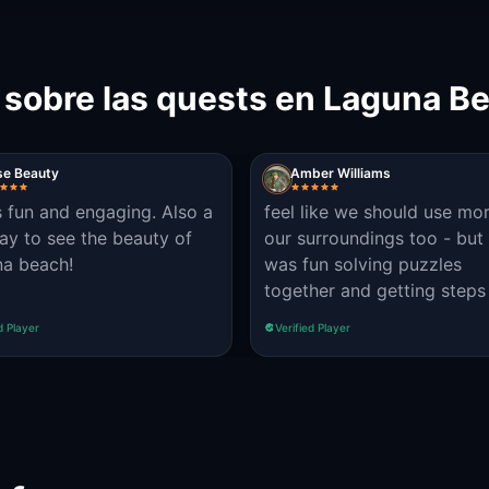
s sobre las quests en Laguna B
se Beauty
Amber Williams
s fun and engaging. Also a
feel like we should use mo
ay to see the beauty of
our surroundings too - but 
a beach!
was fun solving puzzles
together and getting steps 
d Player
Verified Player