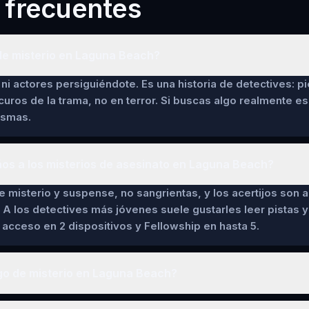
 frecuentes
de misterio en Laguna Beach?
ni actores persiguiéndote. Es una historia de detectives: pi
curos de la trama, no en terror. Si buscas algo realmente es
asmas.
ños a los misterios de asesinato en Laguna Beach?
de misterio y suspense, no sangrientas, y los acertijos son a
 A los detectives más jóvenes suele gustarles leer pistas y 
cceso en 2 dispositivos y Fellowship en hasta 5.
go de misterio en Laguna Beach?