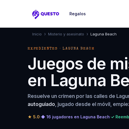
Regalos
Questo
›
›
Inicio
Misterio y asesinato
Laguna Beach
EXPEDIENTES · LAGUNA BEACH
Juegos de mis
en Laguna B
Resuelve un crimen por las calles de Lag
autoguiado
, jugado desde el móvil, empie
★
5.0
·
◆ 16 jugadores en Laguna Beach
·
✓ Reembo