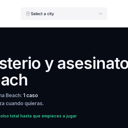
Select a city
terio y asesinat
each
una Beach:
1 caso
za cuando quieras.
lso total hasta que empieces a jugar