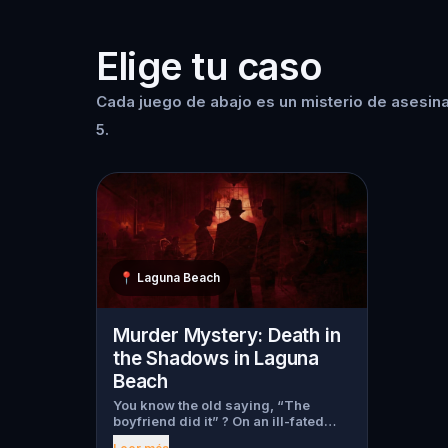
Elige tu caso
Cada juego de abajo es un misterio de asesina
5.
📍
Laguna Beach
Murder Mystery: Death in
the Shadows in Laguna
Beach
You know the old saying, “The
boyfriend did it” ? On an ill-fated
night, love goes terribly wrong for