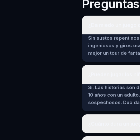
Preguntas
¿Da miedo un juego 
Sin sustos repentinos 
ingeniosos y giros os
mejor un tour de fant
¿Pueden jugar los ni
Sí. Las historias son 
10 años con un adulto.
sospechosos. Duo da a
¿Cuánto dura un jue