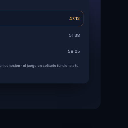
47:12
51:38
58:05
n conexión · el juego en solitario funciona a tu