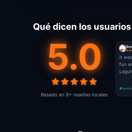
Qué dicen los usuario
5.0
Ro
it wa
fun w
Lagun
Verifie
Basado en 9+ reseñas locales