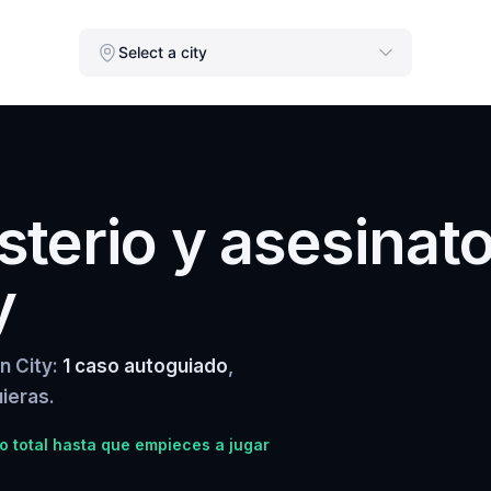
Select a city
terio y asesinat
y
n City:
1 caso autoguiado
,
ieras.
 total hasta que empieces a jugar