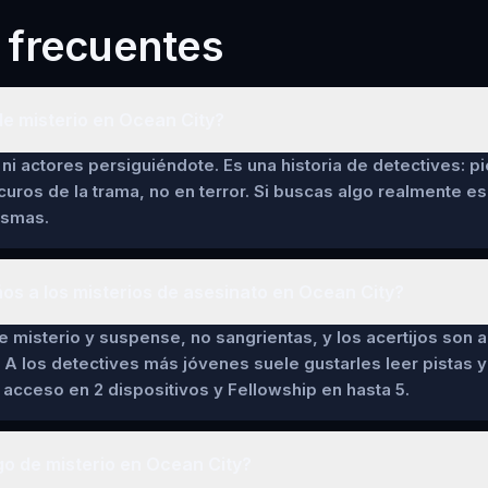
 frecuentes
e misterio en Ocean City?
ni actores persiguiéndote. Es una historia de detectives: pi
curos de la trama, no en terror. Si buscas algo realmente es
asmas.
ños a los misterios de asesinato en Ocean City?
de misterio y suspense, no sangrientas, y los acertijos son a
 A los detectives más jóvenes suele gustarles leer pistas y 
cceso en 2 dispositivos y Fellowship en hasta 5.
o de misterio en Ocean City?