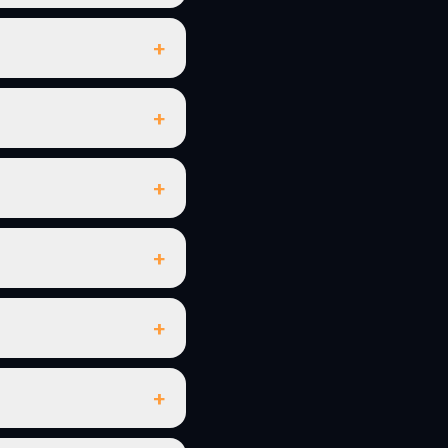
+
+
+
+
+
+