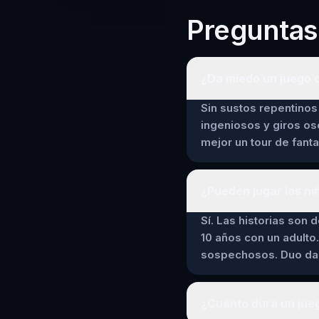
Preguntas
¿Da miedo un juego d
Sin sustos repentinos 
ingeniosos y giros os
mejor un tour de fant
¿Pueden jugar los ni
Sí. Las historias son 
10 años con un adulto.
sospechosos. Duo da a
¿Cuánto dura un jueg