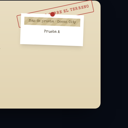
RESUÉLVELO SOBRE EL TERRENO
foto de prueba · Ocean City
Prueba A
a