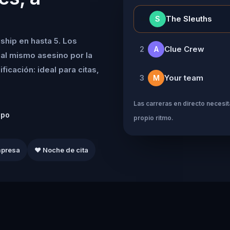
👑
The Sleuths
S
ship en hasta 5. Los
Clue Crew
2
A
al mismo asesino por la
icación: ideal para citas,
Your team
3
M
Las carreras en directo necesita
ipo
propio ritmo.
mpresa
❤️ Noche de cita