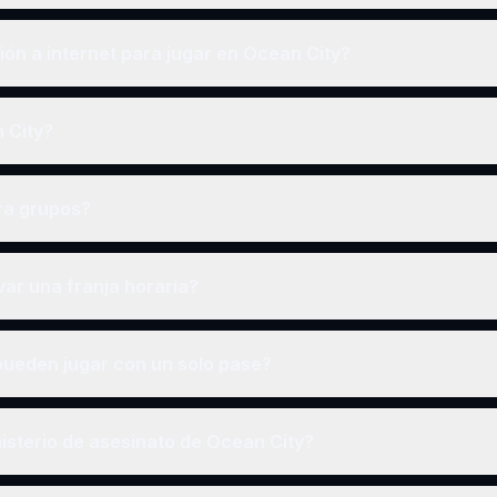
ón a internet para jugar en Ocean City?
n City?
ra grupos?
ar una franja horaria?
ueden jugar con un solo pase?
isterio de asesinato de Ocean City?