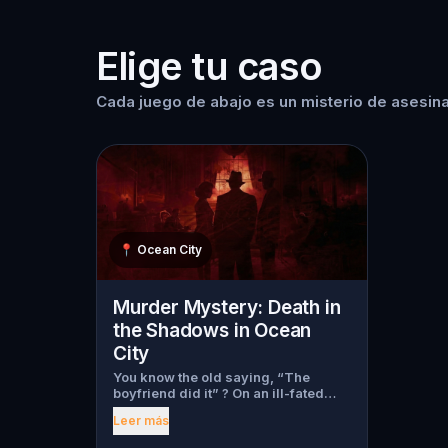
Elige tu caso
Cada juego de abajo es un misterio de asesina
📍
Ocean City
Murder Mystery: Death in
the Shadows in Ocean
City
You know the old saying, “The
boyfriend did it” ? On an ill-fated
night, love goes terribly wrong for
Leer más
Bella Wanderlust and Walter Bridges
. Bella, a famous travel blogger, was