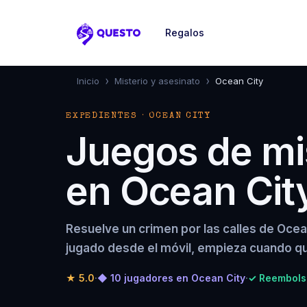
Regalos
Questo
›
›
Inicio
Misterio y asesinato
Ocean City
EXPEDIENTES · OCEAN CITY
Juegos de mis
en Ocean Cit
Resuelve un crimen por las calles de Ocea
jugado desde el móvil, empieza cuando qu
★
5.0
·
◆ 10 jugadores en Ocean City
·
✓ Reembolso