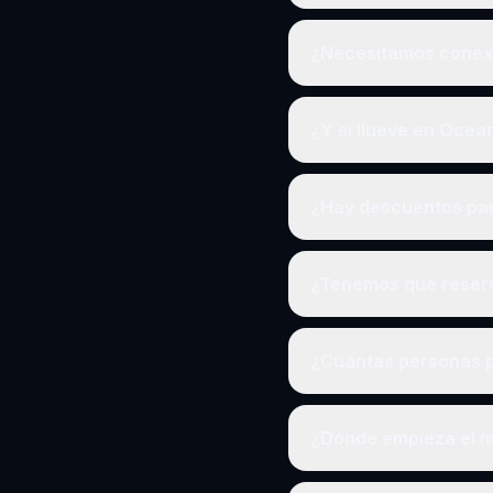
¿Necesitamos conexi
¿Y si llueve en Ocea
¿Hay descuentos pa
¿Tenemos que reserv
¿Cuántas personas p
¿Dónde empieza el m