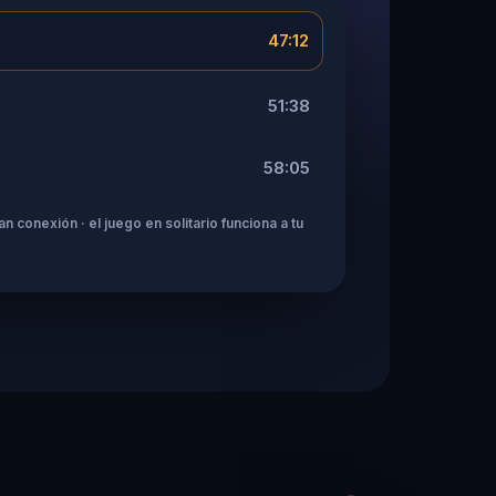
47:12
51:38
58:05
n conexión · el juego en solitario funciona a tu