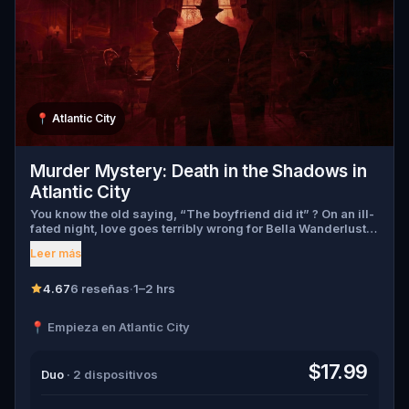
📍
Atlantic City
Murder Mystery: Death in the Shadows in
Atlantic City
You know the old saying, “The boyfriend did it” ? On an ill-
fated night, love goes terribly wrong for Bella Wanderlust
and Walter Bridges . Bella, a famous travel blogger, was
Leer más
found dead during a ghost tour led by the theatrical Percy
Shadows . Now, it’s up to you to uncover the truth. Was it
Walter, the obsessed boyfriend? Percy, the ghost tour
4.67
6 reseñas
·
1–2 hrs
guide with a flair for the dramatic? Or is someone else
hiding in the shadows? 🔎 Gather clues, interrogate
📍 Empieza en Atlantic City
suspects, and expose the real murderer before they strike
again. Make sure to have your pen and paper ready to jot
down all the crucial evidence.
$17.99
Duo
· 2 dispositivos