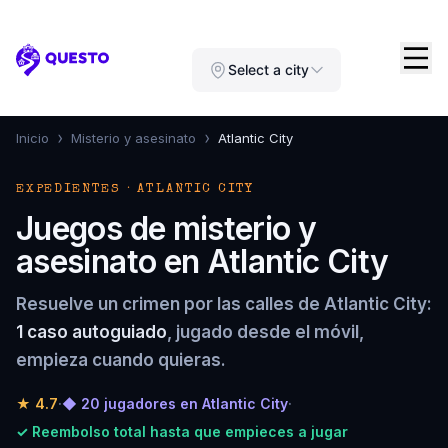
Questo
Select a city
›
›
Inicio
Misterio y asesinato
Atlantic City
EXPEDIENTES · ATLANTIC CITY
Juegos de misterio y
asesinato en Atlantic City
Resuelve un crimen por las calles de Atlantic City:
1 caso autoguiado
, jugado desde el móvil,
empieza cuando quieras.
★
4.7
·
◆ 20 jugadores en Atlantic City
·
✓ Reembolso total hasta que empieces a jugar