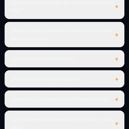
¿Cuánto dura un juego de misterio en Atlantic
+
City?
¿Necesitamos conexión a internet para jugar
+
en Atlantic City?
+
¿Y si llueve en Atlantic City?
+
¿Hay descuentos para grupos?
+
¿Tenemos que reservar una franja horaria?
¿Cuántas personas pueden jugar con un solo
+
pase?