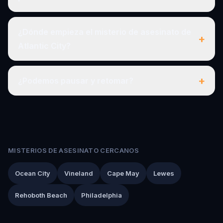
¿Dónde empieza el misterio de asesinato de
+
Atlantic City?
+
¿Podemos pausar y retomar?
MISTERIOS DE ASESINATO CERCANOS
Ocean City
Vineland
Cape May
Lewes
Rehoboth Beach
Philadelphia