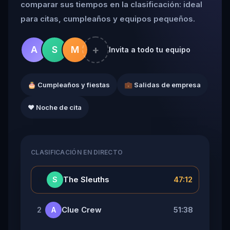
comparar sus tiempos en la clasificación: ideal
para citas, cumpleaños y equipos pequeños.
+
A
S
M
Invita a todo tu equipo
🎂 Cumpleaños y fiestas
💼 Salidas de empresa
❤️ Noche de cita
CLASIFICACIÓN EN DIRECTO
👑
The Sleuths
47:12
S
Clue Crew
51:38
2
A