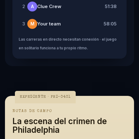
Clue Crew
51:38
2
A
Your team
58:05
3
M
Las carreras en directo necesitan conexión · el juego
en solitario funciona a tu propio ritmo.
EXPEDIENTE · PHI-0401
NOTAS DE CAMPO
La escena del crimen de
Philadelphia