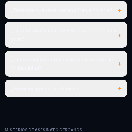
+
¿Tenemos que reservar una franja horaria?
¿Cuántas personas pueden jugar con un solo
+
pase?
¿Dónde empieza el misterio de asesinato de
+
Philadelphia?
+
¿Podemos pausar y retomar?
MISTERIOS DE ASESINATO CERCANOS