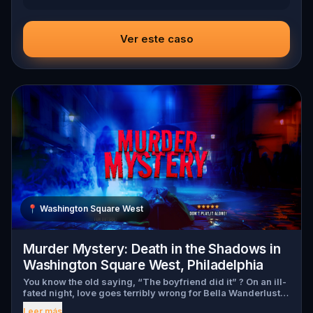
Ver este caso
📍
Washington Square West
Murder Mystery: Death in the Shadows in
Washington Square West, Philadelphia
You know the old saying, “The boyfriend did it” ? On an ill-
fated night, love goes terribly wrong for Bella Wanderlust
and Walter Bridges . Bella, a famous travel blogger, was
Leer más