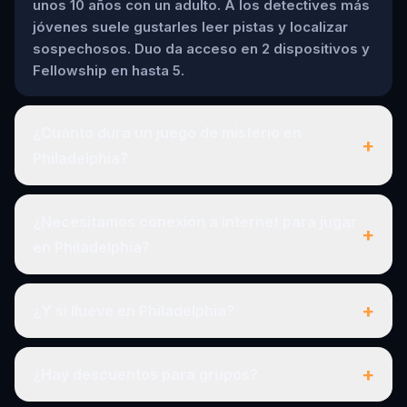
unos 10 años con un adulto. A los detectives más
jóvenes suele gustarles leer pistas y localizar
sospechosos. Duo da acceso en 2 dispositivos y
Fellowship en hasta 5.
¿Cuánto dura un juego de misterio en
+
Philadelphia?
¿Necesitamos conexión a internet para jugar
+
en Philadelphia?
+
¿Y si llueve en Philadelphia?
+
¿Hay descuentos para grupos?