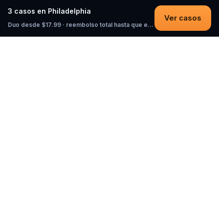
3 casos en Philadelphia
Ver casos
Duo desde $17.99 · reembolso total hasta que empieces
Questo
In un mondo sempre più digitale,
Questo ti riporta a ciò che è reale. Le
nostre quest ti invitano a uscire,
connetterti con le persone e creare