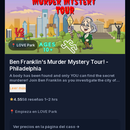
📍
LOVE Park
Ben Franklin's Murder Mystery Tour! -
Philadelphia
A body has been found and only YOU can find the secret
murderer! Join Ben Franklin as you investigate the city of
Philadelphia so you can discover which of the Founding
Leer más
Fathers committed the crime. Chat with 18th Century
leaders, investigate clues, learn secrets about the city, and
ultimately uncover who the true killer is. You are in for one
4.55
58 reseñas
·
1–2 hrs
WILD, historical ride so buckle in!
📍 Empieza en LOVE Park
Ver precios en la página del caso →