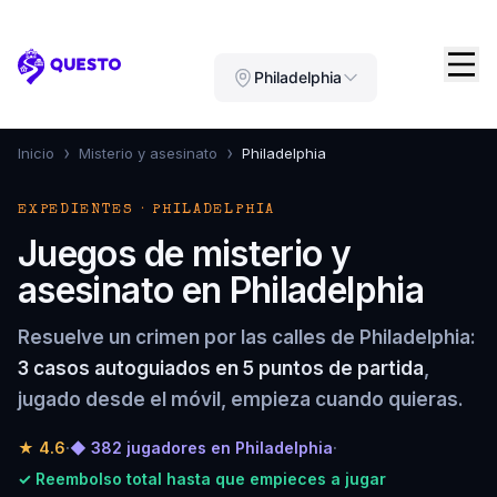
Questo
Philadelphia
›
›
Inicio
Misterio y asesinato
Philadelphia
EXPEDIENTES · PHILADELPHIA
Juegos de misterio y
asesinato en Philadelphia
Resuelve un crimen por las calles de Philadelphia:
3 casos autoguiados en 5 puntos de partida
,
jugado desde el móvil, empieza cuando quieras.
★
4.6
·
◆ 382 jugadores en Philadelphia
·
✓ Reembolso total hasta que empieces a jugar