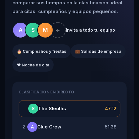
comparar sus tiempos en la clasificación: ideal
para citas, cumpleaños y equipos pequeños.
+
A
S
M
Invita a todo tu equipo
🎂 Cumpleaños y fiestas
💼 Salidas de empresa
❤️ Noche de cita
CLASIFICACIÓN EN DIRECTO
👑
The Sleuths
47:12
S
Clue Crew
51:38
2
A