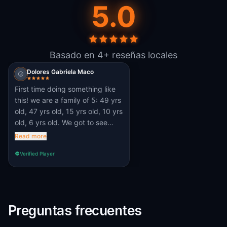
5.0
Basado en 4+ reseñas locales
Dolores Gabriela Maco
First time doing something like
this! we are a family of 5: 49 yrs
old, 47 yrs old, 15 yrs old, 10 yrs
old, 6 yrs old. We got to see
hidden gems in our city we
Read more
hadn't noticed before touring
Verified Player
the game on foot.
Preguntas frecuentes