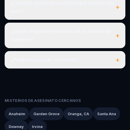
¿Cuántas personas pueden jugar con un solo
+
pase?
¿Dónde empieza el misterio de asesinato de
+
Fullerton?
+
¿Podemos pausar y retomar?
MISTERIOS DE ASESINATO CERCANOS
Anaheim
Garden Grove
Orange, CA
Santa Ana
Downey
Irvine