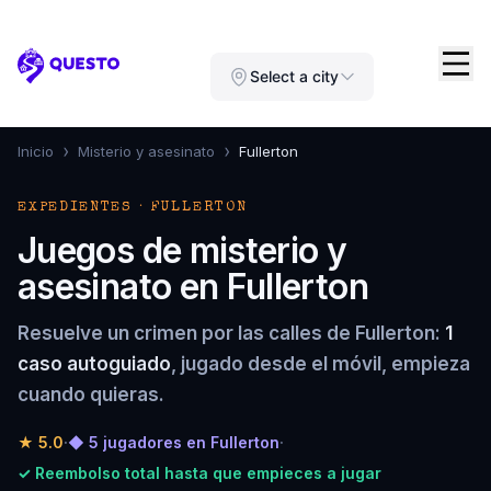
Questo
Select a city
›
›
Inicio
Misterio y asesinato
Fullerton
EXPEDIENTES · FULLERTON
Juegos de misterio y
asesinato en Fullerton
Resuelve un crimen por las calles de Fullerton:
1
caso autoguiado
, jugado desde el móvil, empieza
cuando quieras.
★
5.0
·
◆ 5 jugadores en Fullerton
·
✓ Reembolso total hasta que empieces a jugar