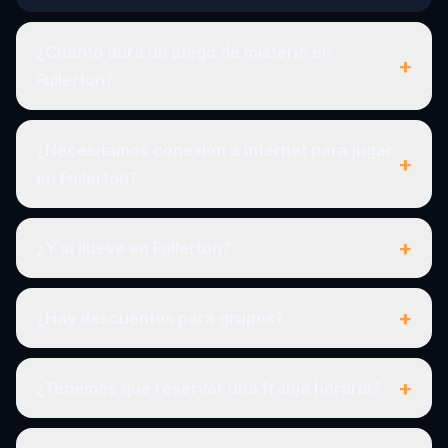
¿Cuánto dura un juego de misterio en
+
Fullerton?
¿Necesitamos conexión a internet para jugar
+
en Fullerton?
+
¿Y si llueve en Fullerton?
+
¿Hay descuentos para grupos?
+
¿Tenemos que reservar una franja horaria?