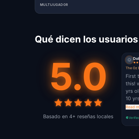
MULTIJUGADOR
Qué dicen los usuarios
5.0
Dol
The Oz 
First
this!
yrs ol
10 yr
see h
Read m
hadn'
Basado en 4+ reseñas locales
Verifie
the g