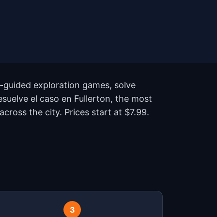
f-guided exploration games, solve
Resuelve el caso en Fullerton, the most
ross the city. Prices start at $7.99.
?
3