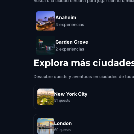
Busca una ciudad cercana para jugar con tu famili
Anaheim
4
experiencias
Garden Grove
2
experiencias
Explora más ciudade
Descubre quests y aventuras en ciudades de todo
New York City
51 quests
London
60 quests