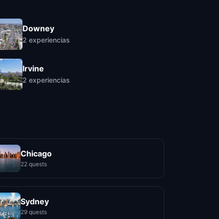
Downey
2
experiencias
Irvine
2
experiencias
Chicago
22 quests
Sydney
29 quests