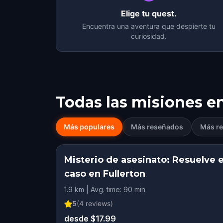
Elige tu quest.
Encuentra una aventura que despierte tu
curiosidad.
Todas las misiones e
Más populares
Más reseñados
Más re
Misterio de asesinato: Resuelve e
caso en Fullerton
1.9 km | Avg. time: 90 min
5
(
4
reviews)
desde $17.99