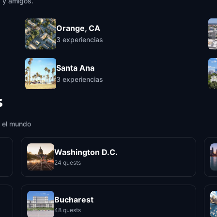
a y amigos.
Orange, CA
3
experiencias
Santa Ana
3
experiencias
s
 el mundo
Washington D.C.
24 quests
Bucharest
48 quests