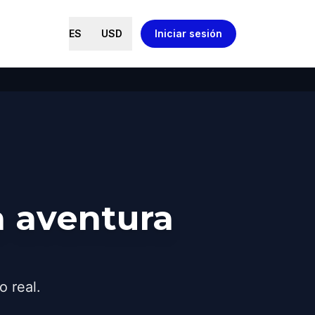
ES
USD
Iniciar sesión
a aventura
o real.