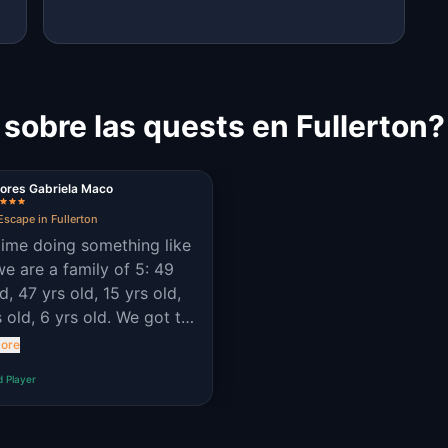
 sobre las quests en Fullerton?
ores Gabriela Maco
Escape in Fullerton
 time doing something like
 we are a family of 5: 49
d, 47 yrs old, 15 yrs old,
s old, 6 yrs old. We got to
idden gems in our city we
ore
t noticed before touring
d Player
ame on foot.