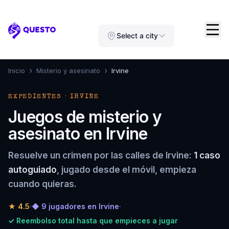
Questo
Select a city
›
›
Inicio
Misterio y asesinato
Irvine
EXPEDIENTES · IRVINE
Juegos de misterio y
asesinato en Irvine
Resuelve un crimen por las calles de Irvine:
1 caso
autoguiado
, jugado desde el móvil, empieza
cuando quieras.
★
4.5
·
◆ 9 jugadores en Irvine
·
✓ Reembolso total hasta que empieces a jugar