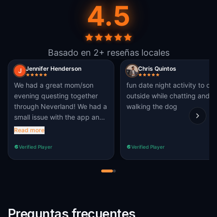
4.5
Basado en 2+ reseñas locales
Jennifer Henderson
Chris Quintos
We had a great mom/son
fun date night activity to do
evening questing together
outside while chatting and
through Neverland! We had a
walking the dog
small issue with the app and
Questo’s customer service
Read more
was fantastic! Thanks for a
Verified Player
Verified Player
fun evening.
Preguntas frecuentes