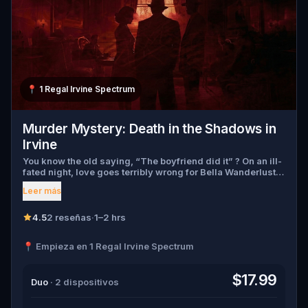
📍
1 Regal Irvine Spectrum
Murder Mystery: Death in the Shadows in
Irvine
You know the old saying, “The boyfriend did it” ? On an ill-
fated night, love goes terribly wrong for Bella Wanderlust
and Walter Bridges . Bella, a famous travel blogger, was
Leer más
found dead during a ghost tour led by the theatrical Percy
Shadows . Now, it’s up to you to uncover the truth. Was it
Walter, the obsessed boyfriend? Percy, the ghost tour
4.5
2 reseñas
·
1–2 hrs
guide with a flair for the dramatic? Or is someone else
hiding in the shadows? 🔎 Gather clues, interrogate
📍 Empieza en 1 Regal Irvine Spectrum
suspects, and expose the real murderer before they strike
again. Make sure to have your pen and paper ready to jot
down all the crucial evidence.
$17.99
Duo
· 2 dispositivos