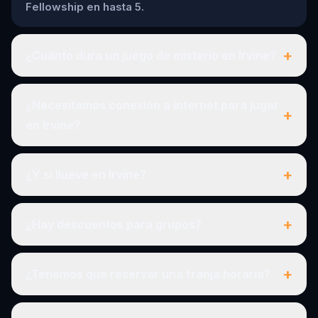
Fellowship en hasta 5.
+
¿Cuánto dura un juego de misterio en Irvine?
¿Necesitamos conexión a internet para jugar
+
en Irvine?
+
¿Y si llueve en Irvine?
+
¿Hay descuentos para grupos?
+
¿Tenemos que reservar una franja horaria?