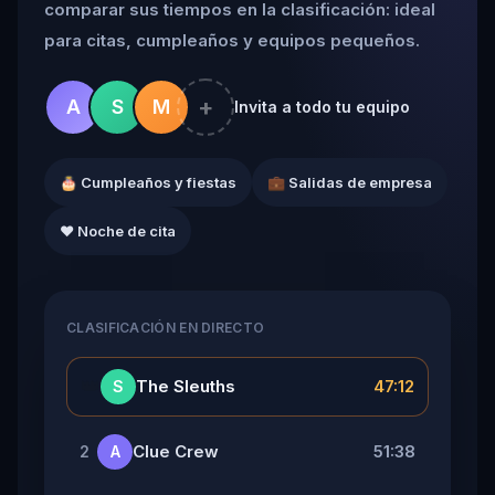
comparar sus tiempos en la clasificación: ideal
para citas, cumpleaños y equipos pequeños.
+
A
S
M
Invita a todo tu equipo
🎂 Cumpleaños y fiestas
💼 Salidas de empresa
❤️ Noche de cita
CLASIFICACIÓN EN DIRECTO
👑
The Sleuths
47:12
S
Clue Crew
51:38
2
A