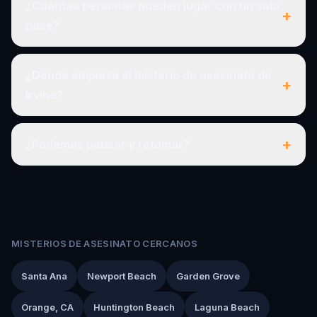
¿Cuántas personas pueden jugar con un solo
+
pase?
¿Dónde empieza el misterio de asesinato de
+
Irvine?
+
¿Podemos pausar y retomar?
MISTERIOS DE ASESINATO CERCANOS
Santa Ana
Newport Beach
Garden Grove
Orange, CA
Huntington Beach
Laguna Beach