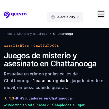
Questo
Select a city
›
›
Inicio
Misterio y asesinato
Chattanooga
EXPEDIENTES · CHATTANOOGA
Juegos de misterio y
asesinato en Chattanooga
Resuelve un crimen por las calles de
Chattanooga:
1 caso autoguiado
, jugado desde el
móvil, empieza cuando quieras.
★
4.3
·
◆ 43 jugadores en Chattanooga
·
✓ Reembolso total hasta que empieces a jugar