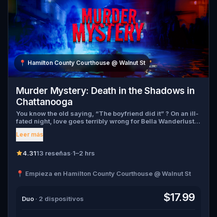
📍
Hamilton County Courthouse @ Walnut St
Murder Mystery: Death in the Shadows in
Chattanooga
You know the old saying, “The boyfriend did it” ? On an ill-
fated night, love goes terribly wrong for Bella Wanderlust
and Walter Bridges . Bella, a famous travel blogger, was
Leer más
found dead during a ghost tour led by the theatrical Percy
Shadows . Now, it’s up to you to uncover the truth. Was it
Walter, the obsessed boyfriend? Percy, the ghost tour
4.31
13 reseñas
·
1–2 hrs
guide with a flair for the dramatic? Or is someone else
hiding in the shadows? 🔎 Gather clues, interrogate
📍 Empieza en Hamilton County Courthouse @ Walnut St
suspects, and expose the real murderer before they strike
again. Make sure to have your pen and paper ready to jot
down all the crucial evidence.
$17.99
Duo
· 2 dispositivos