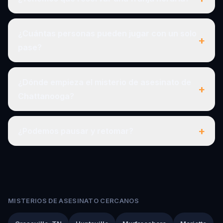
¿Cuántas personas pueden jugar con un solo
+
pase?
¿Dónde empieza el misterio de asesinato de
+
Chattanooga?
+
¿Podemos pausar y retomar?
MISTERIOS DE ASESINATO CERCANOS