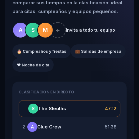
comparar sus tiempos en la clasificación: ideal
para citas, cumpleaños y equipos pequeños.
+
A
S
M
Invita a todo tu equipo
🎂 Cumpleaños y fiestas
💼 Salidas de empresa
❤️ Noche de cita
CLASIFICACIÓN EN DIRECTO
👑
The Sleuths
47:12
S
Clue Crew
51:38
2
A