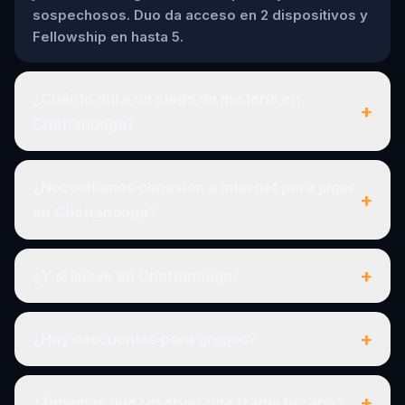
sospechosos. Duo da acceso en 2 dispositivos y
Fellowship en hasta 5.
¿Cuánto dura un juego de misterio en
+
Chattanooga?
¿Necesitamos conexión a internet para jugar
+
en Chattanooga?
+
¿Y si llueve en Chattanooga?
+
¿Hay descuentos para grupos?
+
¿Tenemos que reservar una franja horaria?