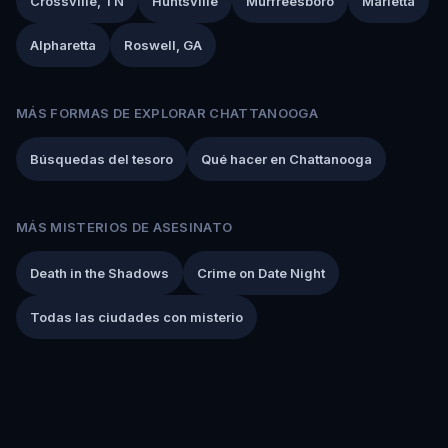
Crossville, TN
Huntsville
Murfreesboro
Marietta
Alpharetta
Roswell, GA
MÁS FORMAS DE EXPLORAR CHATTANOOGA
Búsquedas del tesoro
Qué hacer en Chattanooga
MÁS MISTERIOS DE ASESINATO
Death in the Shadows
Crime on Date Night
Todas las ciudades con misterio