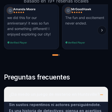
Basado en 19+ reseñas locales
Amanda Moore
MrGoodHawk
we did this for our
The fun and excitement
anniversary! it was so fun
never ended.
and something different! I
enjoyed exploring our city!
Verified Player
Verified Player
Preguntas frecuentes
–
¿Da miedo un juego de misterio en Huntsville?
Sin sustos repentinos ni actores persiguiéndote.
Es una historia de detectives: piensa en acertijos