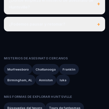
¿Dónde empieza el misterio de asesinato de
+
Huntsville?
+
¿Podemos pausar y retomar?
MISTERIOS DE ASESINATO CERCANOS
Murfreesboro
Chattanooga
Franklin
Birmingham, AL
Anniston
Iuka
MÁS FORMAS DE EXPLORAR HUNTSVILLE
Búsquedas del tesoro
Tours de fantasmas