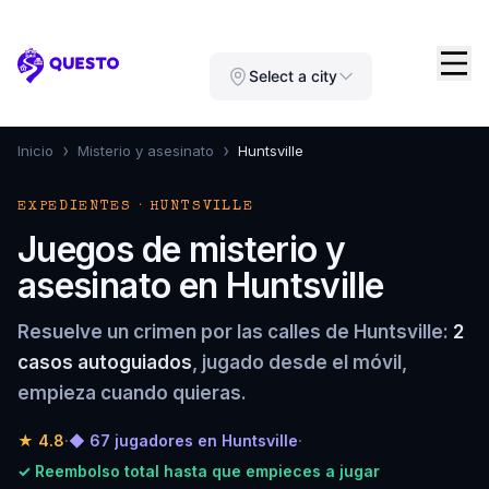
Questo
Select a city
›
›
Inicio
Misterio y asesinato
Huntsville
EXPEDIENTES · HUNTSVILLE
Juegos de misterio y
asesinato en Huntsville
Resuelve un crimen por las calles de Huntsville:
2
casos autoguiados
, jugado desde el móvil,
empieza cuando quieras.
★
4.8
·
◆ 67 jugadores en Huntsville
·
✓ Reembolso total hasta que empieces a jugar