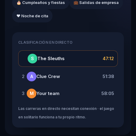
🎂 Cumpleaños y fiestas
💼 Salidas de empresa
❤️ Noche de cita
CLASIFICACIÓN EN DIRECTO
👑
The Sleuths
47:12
S
Clue Crew
51:38
2
A
Your team
58:05
3
M
Las carreras en directo necesitan conexión · el juego
en solitario funciona a tu propio ritmo.