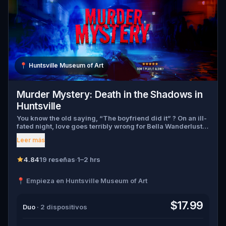
📍
Huntsville Museum of Art
Murder Mystery: Death in the Shadows in
Huntsville
You know the old saying, “The boyfriend did it” ? On an ill-
fated night, love goes terribly wrong for Bella Wanderlust
and Walter Bridges . Bella, a famous travel blogger, was
Leer más
found dead during a ghost tour led by the theatrical Percy
Shadows . Now, it’s up to you to uncover the truth. Was it
Walter, the obsessed boyfriend? Percy, the ghost tour
4.84
19 reseñas
·
1–2 hrs
guide with a flair for the dramatic? Or is someone else
hiding in the shadows? 🔎 Gather clues, interrogate
📍 Empieza en Huntsville Museum of Art
suspects, and expose the real murderer before they strike
again. Make sure to have your pen and paper ready to jot
down all the crucial evidence.
$17.99
Duo
· 2 dispositivos