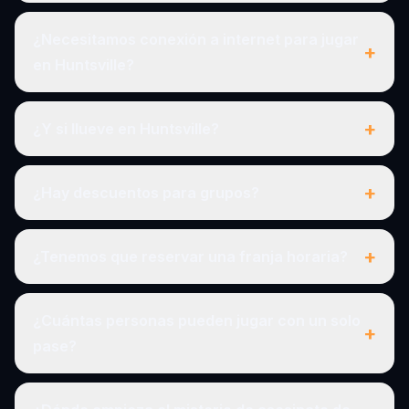
¿Necesitamos conexión a internet para jugar
+
en Huntsville?
+
¿Y si llueve en Huntsville?
+
¿Hay descuentos para grupos?
+
¿Tenemos que reservar una franja horaria?
¿Cuántas personas pueden jugar con un solo
+
pase?