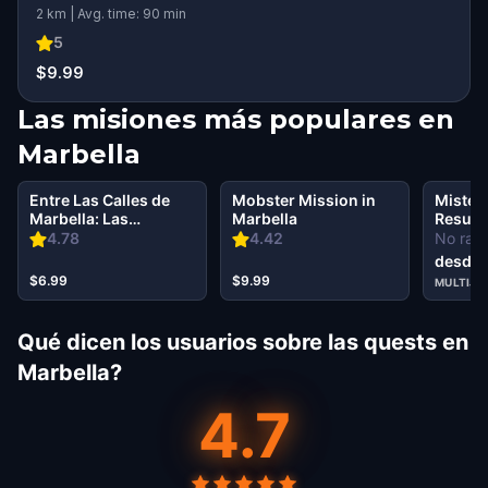
2 km | Avg. time: 90 min
5
$9.99
Las misiones más populares en
Marbella
Entre Las Calles de
Mobster Mission in
Misteri
Marbella: Las
Marbella
Resuel
Monedas Mágicas
Marbel
4.78
4.42
No rati
desde 
$6.99
$9.99
MULTIJ
Qué dicen los usuarios sobre las quests en
Marbella?
4.7