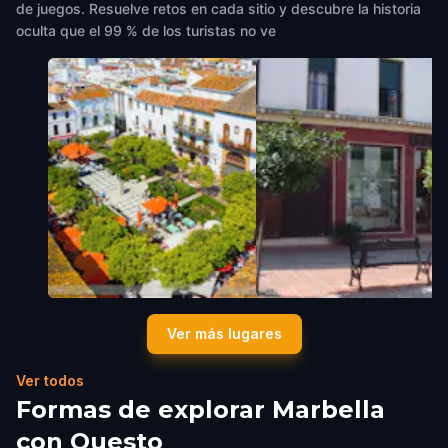
de juegos. Resuelve retos en cada sitio y descubre la historia
oculta que el 99 % de los turistas no ve
Plaza de los Naranjas
PLAZA PRACTICANTE MA
Ver más lugares
Marbella
,
Spain
CANTOS
Marbella
,
Spain
Ver todos
Formas de explorar Marbella
con Questo