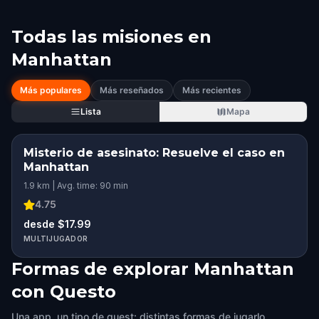
Todas las misiones en
Manhattan
Más populares
Más reseñados
Más recientes
Lista
Mapa
Misterio de asesinato: Resuelve el caso en
Manhattan
1.9 km | Avg. time: 90 min
4.75
desde $17.99
MULTIJUGADOR
Formas de explorar Manhattan
con Questo
Una app, un tipo de quest: distintas formas de jugarlo.