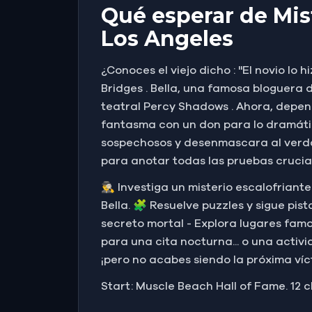
Qué esperar de Mist
Los Angeles
¿Conoces el viejo dicho : "El novio lo
Bridges . Bella, una famosa bloguera 
teatral Percy Shadows . Ahora, depende
fantasma con un don para lo dramátic
sospechosos y desenmascara al verda
para anotar todas las pruebas crucia
🕵️‍♂️ Investiga un misterio escalofria
Bella. 🧩 Resuelve puzzles y sigue pis
secreto mortal - Explora lugares famo
para una cita nocturna... o una activi
¡pero no acabes siendo la próxima víc
Start: Muscle Beach Hall of Fame. 12 