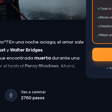
✓
✓
Todo lo
✓
Modo mul
✓
Clasific
✓
Mejor p
izo"?
En una noche aciaga, el amor sale
ust
y
Walter Bridges
.
, fue encontrada
muerta
durante una
r el teatral
Percy Shadows
. Ahora,
✓
R
rcy, el guía turístico fantasma con un
n más escondido en las sombras?
Vas a caminar
2760
pasos
pechosos y desenmascara al verdadero
. Asegúrate de tener a mano papel y