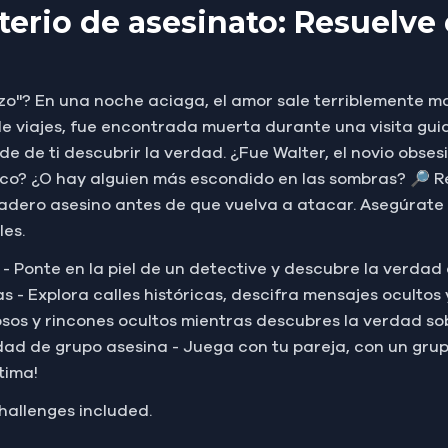
erio de asesinato: Resuelve 
 hizo"? En una noche aciaga, el amor sale terriblemente 
de viajes, fue encontrada muerta durante una visita gui
 de ti descubrir la verdad. ¿Fue Walter, el novio obsesi
o? ¿O hay alguien más escondido en las sombras? 🔎 Reú
dero asesino antes de que vuelva a atacar. Asegúrate 
les.
nte - Ponte en la piel de un detective y descubre la verd
tas - Explora calles históricas, descifra mensajes oculto
sos y rincones ocultos mientras descubres la verdad sob
dad de grupo asesina - Juega con tu pareja, con un grupo
tima!
challenges included.