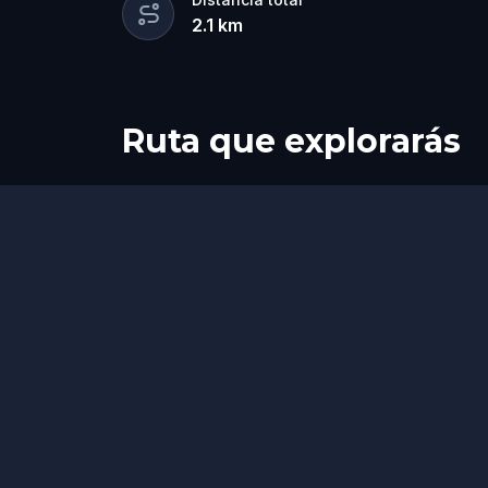
bolígrafo para anotar todas las prueb
2.1
km
Ruta que explorarás
Inicio
Final