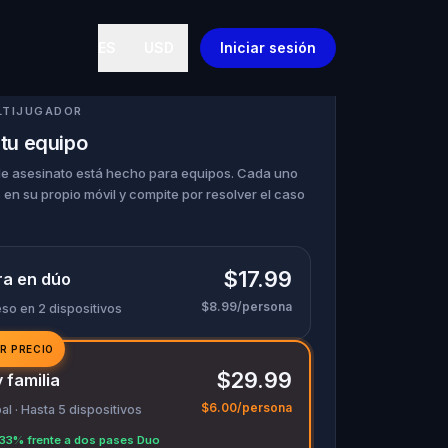
ES
USD
Iniciar sesión
LTIJUGADOR
tu equipo
de asesinato está hecho para equipos. Cada uno
s en su propio móvil y compite por resolver el caso
$17.99
ra en dúo
$8.99/persona
eso en 2 dispositivos
R PRECIO
$29.99
 familia
$6.00/persona
l · Hasta 5 dispositivos
 33% frente a dos pases Duo