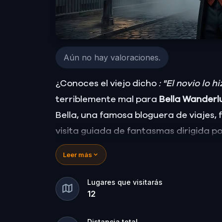
Aún no hay valoraciones.
¿Conoces el viejo dicho
: "El novio lo h
terriblemente mal para
Bella Wanderl
Bella, una famosa bloguera de viajes
visita guiada de fantasmas dirigida po
depende de ti descubrir la verdad.
Leer más
¿Fue Walter, el novio obsesionado? ¿Pe
don para lo dramático? ¿O hay alguie
Lugares que visitarás
12
🔎
Reúne pistas, interroga a los sos
asesino antes de que vuelva a atacar
Distancia total