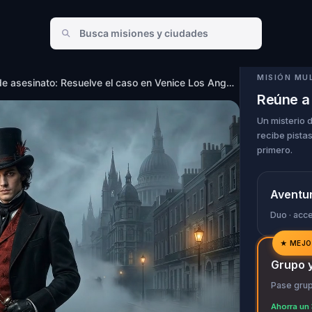
 en Venice Los Angeles
MISIÓN MU
Misterio de asesinato: Resuelve el caso en Venice Los Angeles
Reúne a 
Un misterio 
recibe pista
primero.
Aventu
Duo · acc
★
MEJO
✓
Grupo y
✓
Pase grupa
✓
Ahorra un