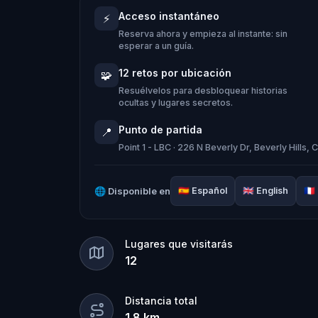
Cuando Robert recibe una llamada de
Acceso instantáneo
⚡
Pequeño Detective y reúne a su equipo
Reserva ahora y empieza al instante: sin
Zee. Juntos, deben encontrar la Piedra
esperar a un guía.
plaza del pueblo.
12 retos por ubicación
🧩
Quién robó la Piedra de los Sentidos?
Resuélvelos para desbloquear historias
ocultas y lugares secretos.
seguir las pistas y devolver los sent
Punto de partida
📍
Point 1 - LBC · 226 N Beverly Dr, Beverly Hills
🌈 Acompaña al
Pequeño Detective
en
para devolver los sentidos y encontra
🌐
Disponible en
🇪🇸
Español
🇬🇧
English
🇫🇷
Lugares que visitarás
12
Distancia total
1.8
km