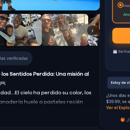
Has
Aho
›
🗓
Sin fra
as verificadas
 los Sentidos Perdida: Una misión al
Estoy de vi
🎮
dad…El cielo ha perdido su color, los
¿Unos días e
$39.99; se a
panadería huele a pasteles recién
Ver el Expl
n de la vista, el oído, el olfato, el
🎁 ¿E