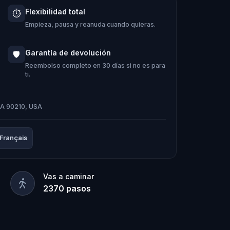
l Abrazo-Com, se transforma en El
Flexibilidad total
⏱️
 de confianza: Pandi, Rocky, Sandy y
Empieza, pausa y reanuda cuando quieras.
 perdida y devolverla a su lugar en la
Garantía de devolución
🛡️
Y podrá el equipo resolver los acertijos,
Reembolso completo en 30 días si no es para
ti.
idos antes de que sea demasiado tarde?
, CA 90210, USA
 esta colorida
aventura
al aire libre
r la
Piedra de los Sentidos
!
Français
Vas a caminar
2370
pasos