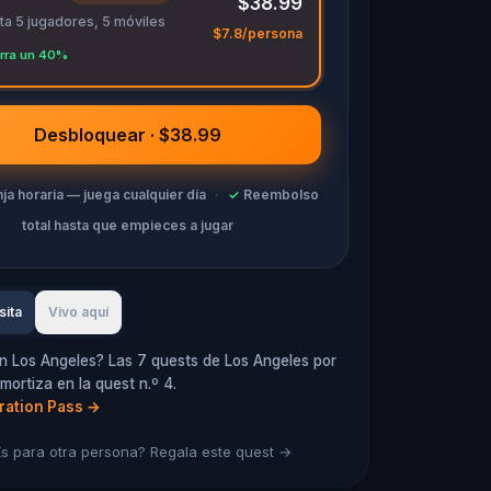
$38.99
ta 5 jugadores, 5 móviles
$7.8/persona
rra un 40%
Desbloquear · $38.99
nja horaria — juega cualquier día
·
✓
Reembolso
total hasta que empieces a jugar
sita
Vivo aquí
n Los Angeles? Las 7 quests de Los Angeles por
mortiza en la quest n.º 4.
oration Pass
→
s para otra persona? Regala este quest →