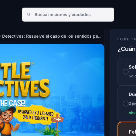
de los sentidos perdidos en Los Angeles
Pequeños Detectives: Resuelve el caso de los sentidos perdidos en Los Angeles
ELIGE T
¿Cuánt
So
Solo
Dú
2 j
Aho
Fe