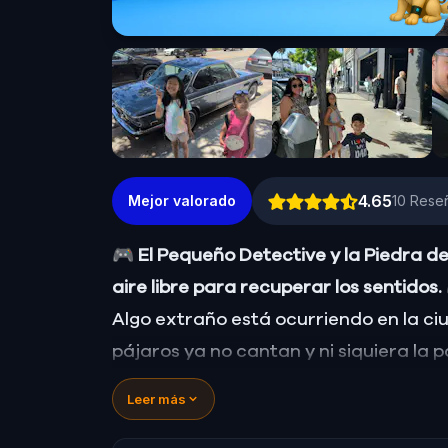
4.65
Mejor valorado
10
Reseñ
🎮 El Pequeño Detective y la Piedra de
aire libre para recuperar los sentidos.
Algo extraño está ocurriendo en la ciu
pájaros ya no cantan y ni siquiera la 
hechos. ¡La Piedra de los Sentidos—orige
Leer más
gusto y el tacto—ha desaparecido!