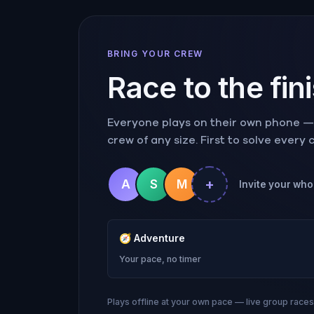
BRING YOUR CREW
Race to the fin
Everyone plays on their own phone — r
crew of any size. First to solve every
+
A
S
M
Invite your who
🧭
Adventure
Your pace, no timer
Plays offline at your own pace — live group race