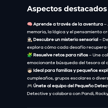
Aspectos destacados
🧠
Aprende a través de la aventura
–
memoria, la lógica y el pensamiento 
🕵🏻‍♀️
Descubre un misterio sensorial
– De
explora cómo cada desafío recupera un
🧩
Resuelve retos para niños
– Une col
emocionante búsqueda del tesoro al ai
🧒🏻
Ideal para familias y pequeños exp
cumpleaños, grupos escolares o divers
🎮
Únete al equipo del Pequeño Detec
Detective y colabora con Pandi, Rocky,