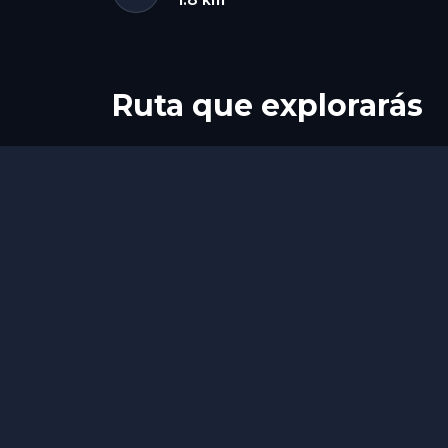
Ruta que explorarás
Inicio
Final