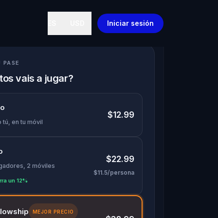
ES
USD
Iniciar sesión
U PASE
os vais a jugar?
lo
$12.99
 tú, en tu móvil
o
$22.99
ugadores, 2 móviles
$11.5/persona
rra un 12%
llowship
MEJOR PRECIO