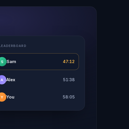
 LEADERBOARD
Sam
47:12
S
Alex
51:38
A
You
58:05
Y