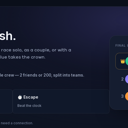
ish.
FINAL
ace solo, as a couple, or with a
 clue takes the crown.
👑
le crew — 2 friends or 200, split into teams.
2
3
⏱
Escape
Beat the clock
s need a connection.