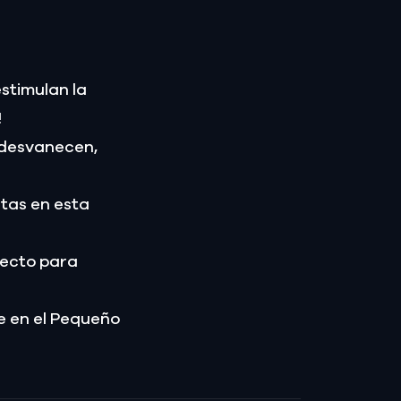
stimulan la
!
 desvanecen,
ltas en esta
fecto para
e en el Pequeño