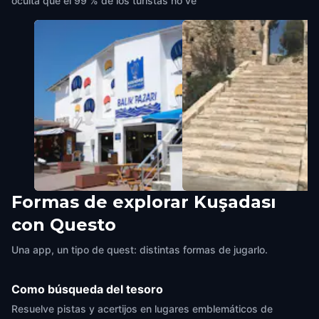
oculta que el 99 % de los turistas no ve
Formas de explorar Kuşadası
The Fish Market
Güvercin Ada Fortress (P
con Questo
Kuşadası
,
Turkey
Island)
Kuşadası
,
Turkey
Una app, un tipo de quest: distintas formas de jugarlo.
Como búsqueda del tesoro
Resuelve pistas y acertijos en lugares emblemáticos de