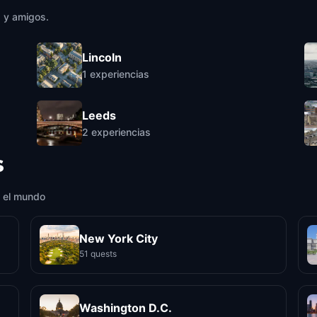
a y amigos.
Lincoln
1
experiencias
Leeds
2
experiencias
s
 el mundo
New York City
51 quests
Washington D.C.