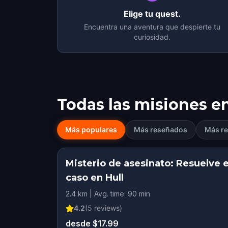
Elige tu quest.
Encuentra una aventura que despierte tu
curiosidad.
Todas las misiones e
Más populares
Más reseñados
Más re
Misterio de asesinato: Resuelve e
caso en Hull
2.4 km | Avg. time: 90 min
4.2
(
5
reviews)
desde $17.99