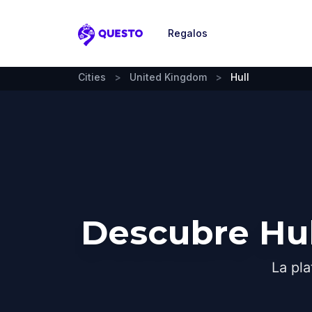
Regalos
Questo
Cities
>
United Kingdom
>
Hull
Descubre Hul
La pla