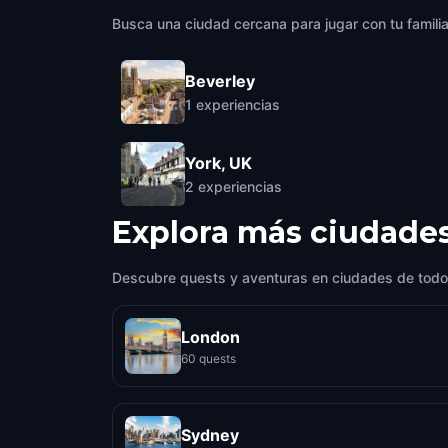
Busca una ciudad cercana para jugar con tu famili
Beverley
1
experiencias
York, UK
2
experiencias
Explora más ciudade
Descubre quests y aventuras en ciudades de todo
London
60 quests
Sydney