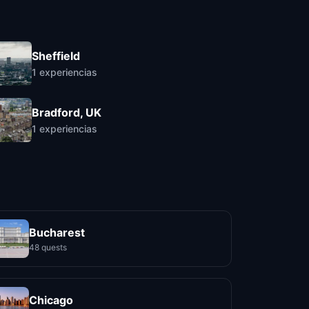
Sheffield
1
experiencias
Bradford, UK
1
experiencias
Bucharest
48 quests
Chicago