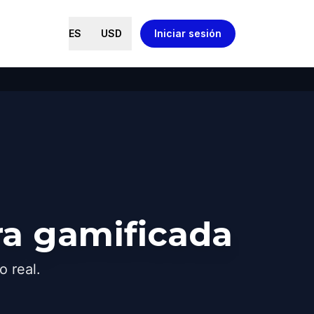
ES
USD
Iniciar sesión
ra gamificada
o real.