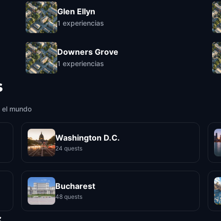
Glen Ellyn
1
experiencias
Downers Grove
1
experiencias
s
 el mundo
Washington D.C.
24 quests
Bucharest
48 quests
s