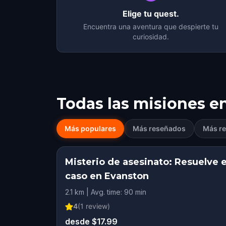
Elige tu quest.
Encuentra una aventura que despierte tu
curiosidad.
Todas las misiones e
Más populares
Más reseñados
Más re
Misterio de asesinato: Resuelve e
caso en Evanston
2.1 km | Avg. time: 90 min
4
(
1
review)
desde $17.99