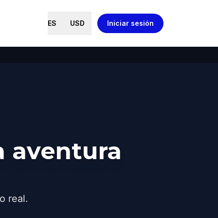
ES
USD
Iniciar sesión
 aventura
o real.