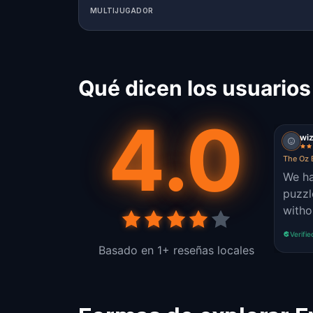
MULTIJUGADOR
Qué dicen los usuarios
4.0
wi
The Oz 
We ha
puzzles!!! next ti
witho
Verifie
Basado en 1+ reseñas locales