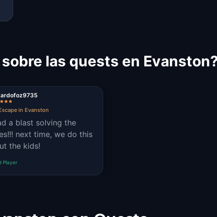
 sobre las quests en Evanston
zardofoz9735
Escape in Evanston
d a blast solving the
me, we do this
ut the kids!
d Player