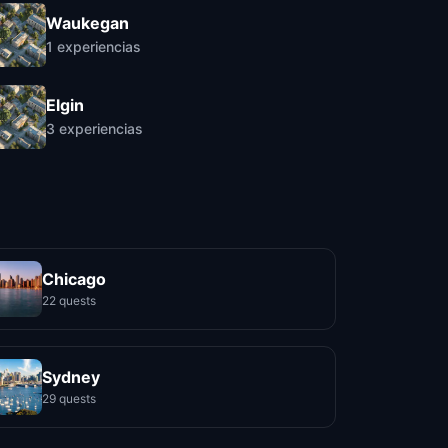
Waukegan
1
experiencias
Elgin
3
experiencias
Chicago
22 quests
Sydney
29 quests