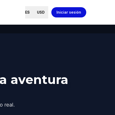
ES
USD
Iniciar sesión
a aventura
o real.