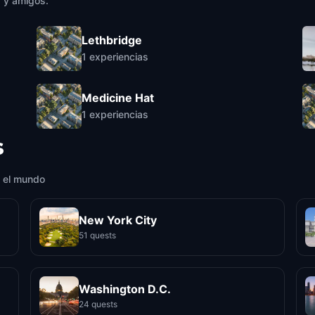
a y amigos.
Lethbridge
1
experiencias
Medicine Hat
1
experiencias
s
 el mundo
New York City
51 quests
Washington D.C.
24 quests