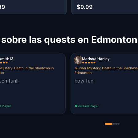
99
$9.99
s sobre las quests en Edmonton
smith13
Marissa Hanley
Mystery: Death in the Shadows in
Murder Mystery: Death in the Shadows
on
Edmonton
ch fun!!
how fun!
d Player
Verified Player