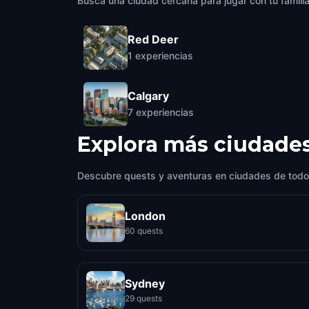
Busca una ciudad cercana para jugar con tu famili
Red Deer
1
experiencias
Calgary
7
experiencias
Explora más ciudade
Descubre quests y aventuras en ciudades de todo
London
60 quests
Sydney
29 quests