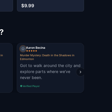
Edmonto
$9.99
$9.99
?
Aaron Becina
Wayneand
 in
Murder Mystery: Death in the Shadows in
Murder Mystery
Edmonton
Edmonton
Got to walk around the city and
my wife an
explore parts where we’ve
challenge,
never been.
experience
Verified Player
Verified Player