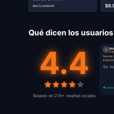
$6.
MULTIJUGADOR
Qué dicen los usuario
4.4
tbl
Murder 
Edmont
So mu
Verifie
Basado en 276+ reseñas locales