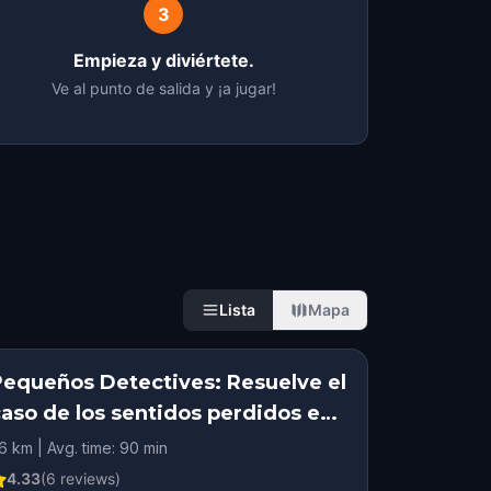
3
Empieza y diviértete.
Ve al punto de salida y ¡a jugar!
Lista
Mapa
Pequeños Detectives: Resuelve el
caso de los sentidos perdidos en
Edmonton
.6 km | Avg. time: 90 min
4.33
(
6
reviews)