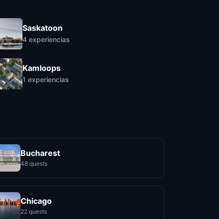
Saskatoon
4
experiencias
Kamloops
1
experiencias
Bucharest
48 quests
Chicago
22 quests