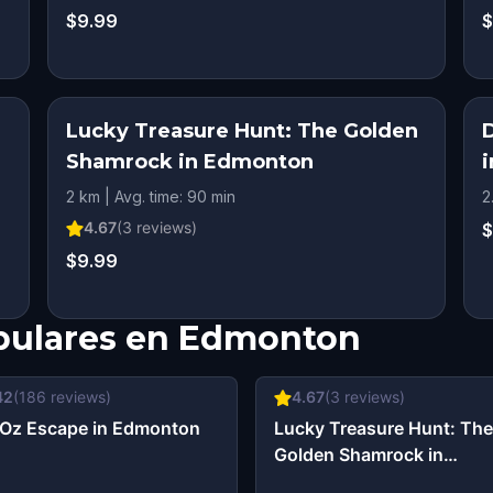
$9.99
$
Lucky Treasure Hunt: The Golden
D
Shamrock in Edmonton
2 km | Avg. time: 90 min
2
4.67
(
3
reviews)
$
$9.99
pulares en
Edmonton
42
(
186
reviews)
4.67
(
3
reviews)
Oz Escape in Edmonton
Lucky Treasure Hunt: The
Golden Shamrock in
Edmonton