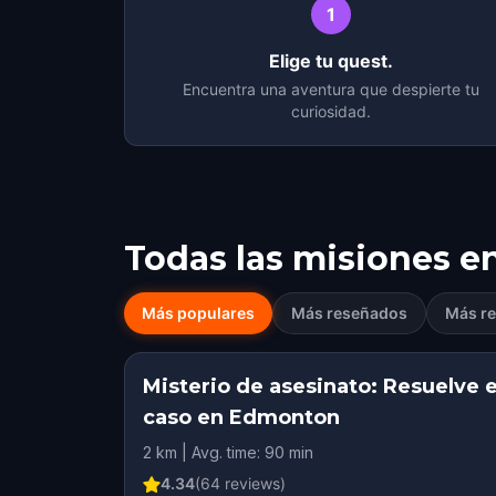
1
Elige tu quest.
Encuentra una aventura que despierte tu
curiosidad.
Todas las misiones e
Más populares
Más reseñados
Más re
Misterio de asesinato: Resuelve e
caso en Edmonton
2 km | Avg. time: 90 min
4.34
(
64
reviews)