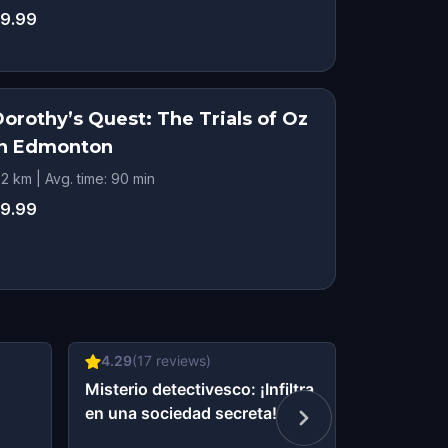
9.99
orothy’s Quest: The Trials of Oz
in Edmonton
.2 km | Avg. time: 90 min
9.99
4.29
(
17
reviews)
4.33
(
6
re
Misterio detectivesco: ¡Infiltra
Pequeños 
en una sociedad secreta!
Resuelve e
sentidos 