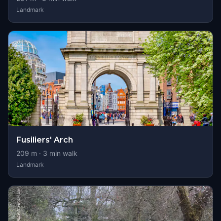
Landmark
Fusiliers' Arch
209
m ·
3
min walk
Landmark