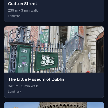
Grafton Street
239
m ·
3
min walk
Landmark
The Little Museum of Dublin
345
m ·
5
min walk
Landmark