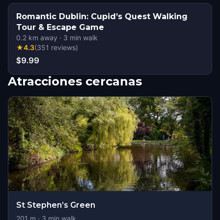
Romantic Dublin: Cupid’s Quest Walking
Tour & Escape Game
0.2
km away
·
3
min walk
★
4.3
(
351
reviews
)
$9.99
Atracciones cercanas
St Stephen’s Green
201
m ·
3
min walk