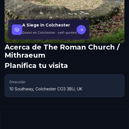
A Siege in Colchester
🎲
→
Quest en Colchester
· self-guided
Acerca de
The Roman Church /
Mithraeum
Planifica tu visita
Dirección
10 Southway, Colchester CO3 3BU, UK