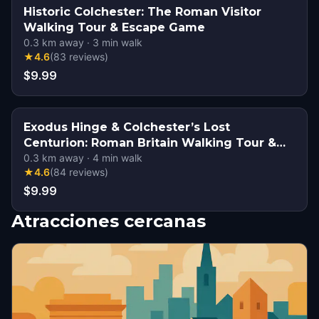
Historic Colchester: The Roman Visitor
Walking Tour & Escape Game
0.3
km away
·
3
min walk
★
4.6
(
83
reviews
)
$9.99
Exodus Hinge & Colchester’s Lost
Centurion: Roman Britain Walking Tour &
Escape Game
0.3
km away
·
4
min walk
★
4.6
(
84
reviews
)
$9.99
Atracciones cercanas