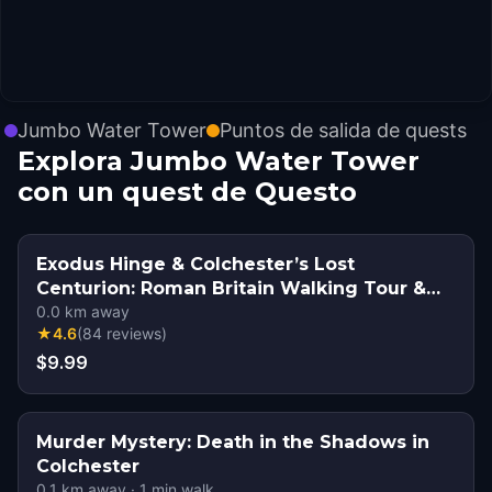
Jumbo Water Tower
Puntos de salida de quests
Explora Jumbo Water Tower
con un quest de Questo
Exodus Hinge & Colchester’s Lost
Centurion: Roman Britain Walking Tour &
Escape Game
0.0
km away
★
4.6
(
84
reviews
)
$9.99
Murder Mystery: Death in the Shadows in
Colchester
0.1
km away
·
1
min walk