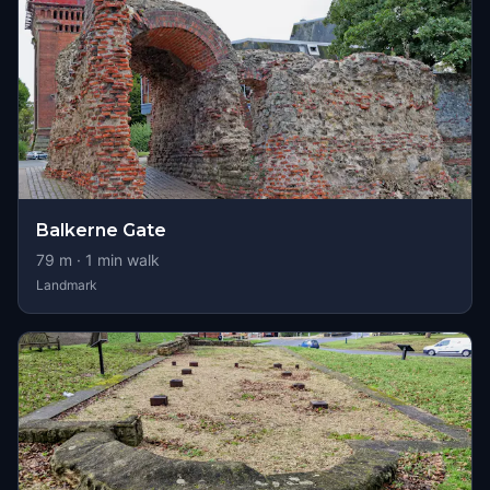
Balkerne Gate
79
m ·
1
min walk
Landmark