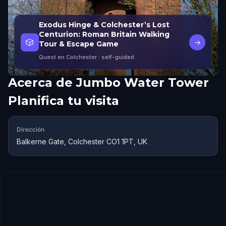
Exodus Hinge & Colchester’s Lost
Centurion: Roman Britain Walking
🎲
→
Tour & Escape Game
Quest en Colchester
· self-guided
Acerca de
Jumbo Water Tower
Planifica tu visita
Dirección
Balkerne Gate, Colchester CO1 1PT, UK