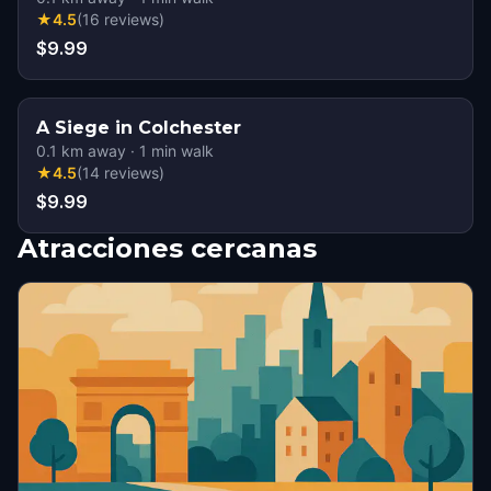
★
4.5
(
16
reviews
)
$9.99
A Siege in Colchester
0.1
km away
·
1
min walk
★
4.5
(
14
reviews
)
$9.99
Atracciones cercanas