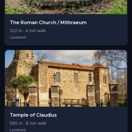
The Roman Church / Mithraeum
322
m ·
4
min walk
Landmark
Temple of Claudius
580
m ·
8
min walk
Landmark