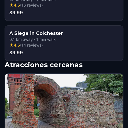
★
4.5
(
16
reviews
)
$9.99
A Siege in Colchester
0.1
km away
·
1
min walk
★
4.5
(
14
reviews
)
$9.99
Atracciones cercanas