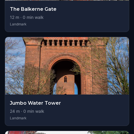
The Balkerne Gate
12
m ·
0
min walk
Landmark
Jumbo Water Tower
24
m ·
0
min walk
Landmark