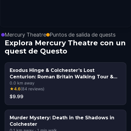
Mercury Theatre
Puntos de salida de quests
Explora Mercury Theatre con un
quest de Questo
Exodus Hinge & Colchester’s Lost
Centurion: Roman Britain Walking Tour &
Escape Game
0.0
km away
★
4.6
(
84
reviews
)
$9.99
Murder Mystery: Death in the Shadows in
Colchester
0.1
km away
·
1
min walk