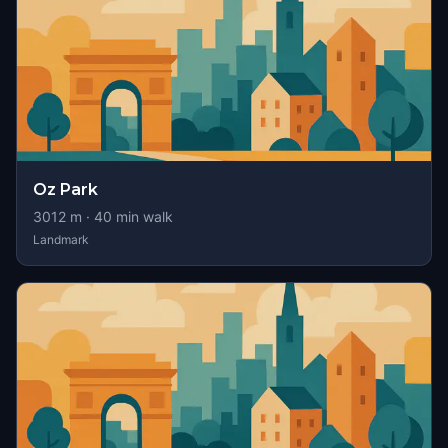
Oz Park
3012
m ·
40
min walk
Landmark