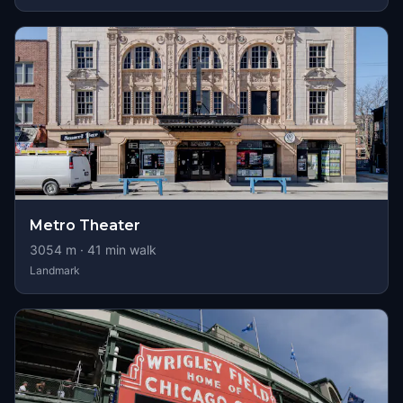
Metro Theater
3054
m ·
41
min walk
Landmark