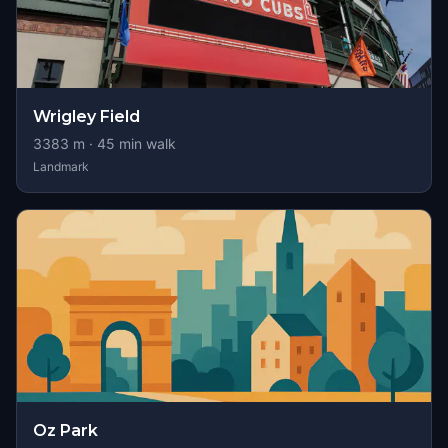
Wrigley Field
3383
m ·
45
min walk
Landmark
Oz Park