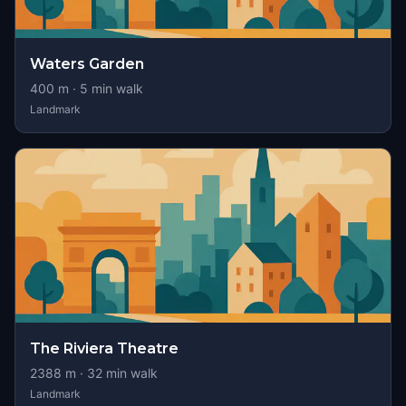
Waters Garden
400
m ·
5
min walk
Landmark
The Riviera Theatre
2388
m ·
32
min walk
Landmark