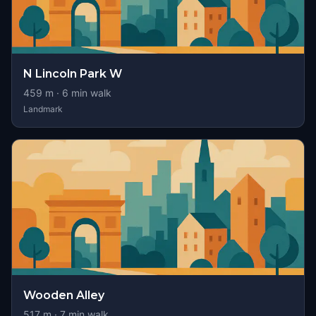
N Lincoln Park W
459
m ·
6
min walk
Landmark
Wooden Alley
517
m ·
7
min walk