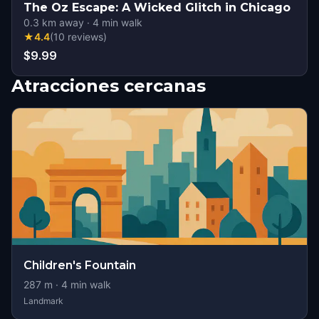
The Oz Escape: A Wicked Glitch in Chicago
0.3
km away
·
4
min walk
★
4.4
(
10
reviews
)
$9.99
Atracciones cercanas
Children's Fountain
287
m ·
4
min walk
Landmark