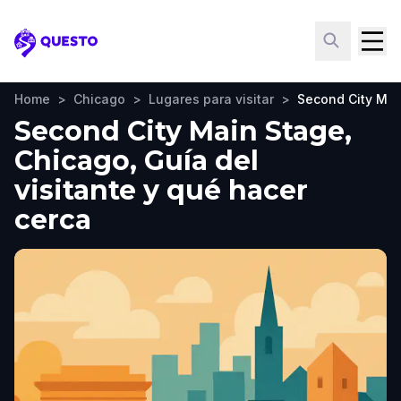
Questo
Home
>
Chicago
>
Lugares para visitar
>
Second City Mai
Second City Main Stage,
Chicago, Guía del
visitante y qué hacer
cerca