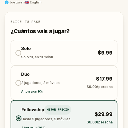
🌐
Juega en
🇬🇧 English
Are you ready to discover the Chicago Loop?
ELIGE TU PASE
¿Cuántos vais a jugar?
Solo
$9.99
Solo tú, en tu móvil
Dúo
$17.99
2 jugadores, 2 móviles
$9.00/persona
Ahorra un 9%
Fellowship
MEJOR PRECIO
$29.99
Hasta 5 jugadores, 5 móviles
$6.00/persona
Ahorra un 39%