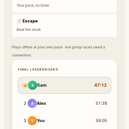
Your pace, no timer
⏱
Escape
Beat the clock
Plays offline at your own pace · live group races need a
connection.
FINAL LEADERBOARD
👑
Sam
47:12
S
2
Alex
51:38
A
3
You
58:05
Y