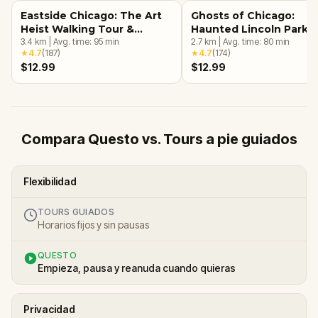
Eastside Chicago: The Art
Ghosts of Chicago:
Heist Walking Tour &
Haunted Lincoln Park
Escape Game
3.4
km
|
Avg. time:
95
min
Walking Tour & Escape
2.7
km
|
Avg. time:
80
min
★
4.7
(
187
)
★
4.7
(
174
)
Game
$12.99
$12.99
Compara Questo vs. Tours a pie guiados
Flexibilidad
TOURS GUIADOS
Horarios fijos y sin pausas
QUESTO
Empieza, pausa y reanuda cuando quieras
Privacidad