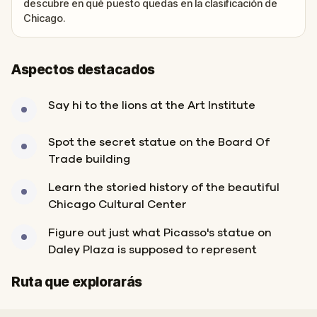
descubre en qué puesto quedas en la clasificación de
Chicago.
Aspectos destacados
Say hi to the lions at the Art Institute
Spot the secret statue on the Board Of
Trade building
Learn the storied history of the beautiful
Chicago Cultural Center
Figure out just what Picasso's statue on
Daley Plaza is supposed to represent
Inicio
Final
Ruta que explorarás