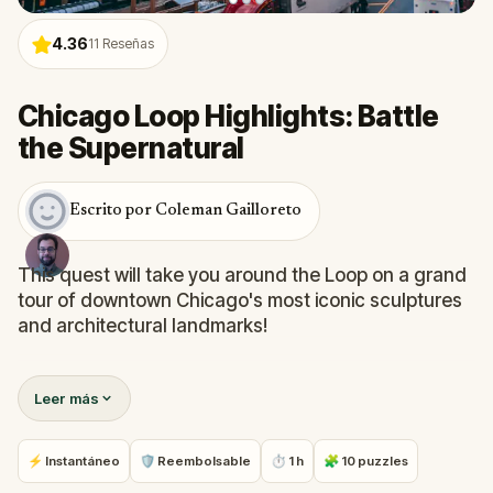
4.36
11
Reseñas
Chicago Loop Highlights: Battle
the Supernatural
Escrito por Coleman Gailloreto
This quest will take you around the Loop on a grand
tour of downtown Chicago's most iconic sculptures
and architectural landmarks!
Walking from the heart of downtown to Grant Park,
Leer más
you'll see 19th century bronze statues and buildings
constructed in the heyday of the City Beautiful
movement, along with avante-garde monuments
⚡ Instantáneo
🛡 Reembolsable
⏱ 1 h
🧩 10 puzzles
made by groundbreaking artists!