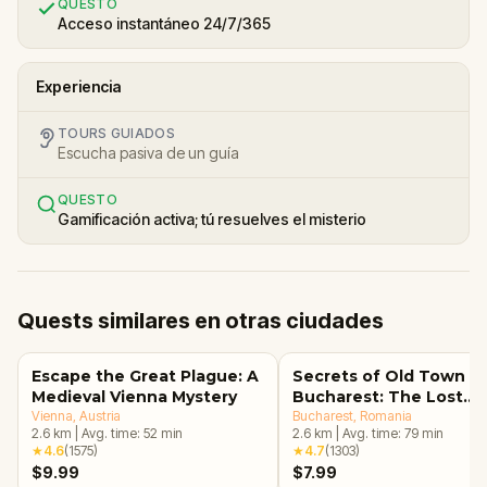
QUESTO
Acceso instantáneo 24/7/365
Experiencia
TOURS GUIADOS
Escucha pasiva de un guía
QUESTO
Gamificación activa; tú resuelves el misterio
Quests similares en otras ciudades
Escape the Great Plague: A
Secrets of Old Town
Medieval Vienna Mystery
Bucharest: The Lost
Vienna
, Austria
Treasure Adventure
Bucharest
, Romania
2.6
km
|
Avg. time:
52
min
2.6
km
|
Avg. time:
79
min
★
4.6
(
1575
)
★
4.7
(
1303
)
$9.99
$7.99