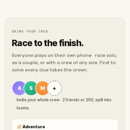
BRING YOUR CREW
Race to the finish.
Everyone plays on their own phone · race solo,
as a couple, or with a crew of any size. First to
solve every clue takes the crown.
+
A
S
M
Invite your whole crew · 2 friends or 200, split into
teams.
🧭
Adventure