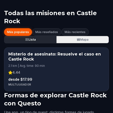
Todas las misiones en
Castle
Rock
Más populares
Más reseñados
Más recientes
Lista
Mapa
Misterio de asesinato: Resuelve el caso en
Castle Rock
2.1 km | Avg. time: 90 min
4.44
desde $17.99
MULTIJUGADOR
Formas de explorar Castle Rock
con Questo
Una app, un tipo de quest: distintas formas de jugarlo.