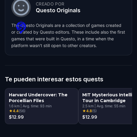
CREADO POR
Questo Originals
The Questo Originals are a collection of games created
or curated by Questo editors. These include also the first
games that were built in Questo, in a time when the
platform wasn't still open to other creators.
Te pueden interesar estos quests
Harvard Undercover: The
MIT Mysterious Intelli
Porcellian Files
Tour in Cambridge
1.6
km
|
Avg. time:
93
min
2.5
km
|
Avg. time:
55
min
★
4.4
(
56
)
★
4.8
(
5
)
$12.99
$12.99