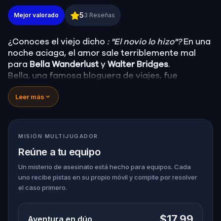
Misterio de asesinato: Resuelve el caso en Cambri
5
Mejor valorado
3
Reseñas
¿Conoces el viejo dicho
: "El novio lo hizo"?
En una
noche aciaga, el amor sale terriblemente mal
para
Bella Wanderlust
y
Walter Bridges
.
Bella, una famosa bloguera de viajes, fue
encontrada
muerta
durante una visita guiada de
Leer más
fantasmas dirigida por el teatral
Percy Shadows
.
Ahora, depende de ti descubrir la verdad.
¿Fue Walter, el novio obsesionado? ¿Percy, el
guía turístico fantasma con un don para lo
MISIÓN MULTIJUGADOR
dramático? ¿O hay alguien más escondido en las
Reúne a tu equipo
sombras?
🔎
Reúne pistas, interroga a los sospechosos y
Un misterio de asesinato está hecho para equipos. Cada
uno recibe pistas en su propio móvil y compite por resolver
desenmascara al verdadero asesino antes de
el caso primero.
que vuelva a atacar. Asegúrate de tener a mano
papel y bolígrafo para anotar todas las pruebas
cruciales.
$17.99
Aventura en dúo