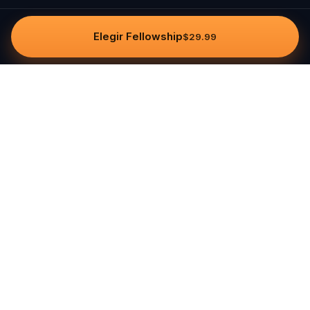
Elegir Fellowship
$29.99
Questo
In un mondo sempre più digitale,
Questo ti riporta a ciò che è reale. Le
nostre quest ti invitano a uscire,
connetterti con le persone e creare
ricordi indimenticabili – una città alla
volta. Ogni esperienza nasce da una
community globale di oltre 30.000
storyteller, pensata per essere vissuta