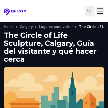
Questo
Home
>
Calgary
>
Lugares para visitar
>
The Circle of Lif
The Circle of Life
Sculpture, Calgary, Guía
del visitante y qué hacer
cerca