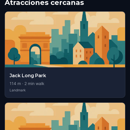
Atracciones cercanas
Jack Long Park
114
m ·
2
min walk
Landmark