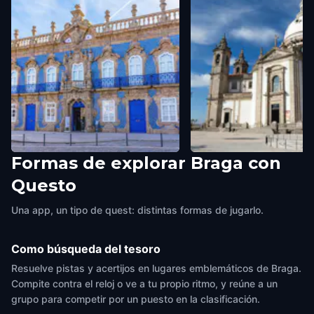
Formas de explorar Braga con
Balneário Pré-Romano de
Rua da Violinha
Questo
Bracara
Braga
,
Portugal
Braga
,
Portugal
Una app, un tipo de quest: distintas formas de jugarlo.
Como búsqueda del tesoro
Resuelve pistas y acertijos en lugares emblemáticos de Braga.
Compite contra el reloj o ve a tu propio ritmo, y reúne a un
grupo para competir por un puesto en la clasificación.