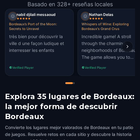
Basado en 328+ reseñas locales
nabil djilali messaoud
Nathan Delas
Bordeaux’s Port of the Moon:
Whispers of Wine: Exploring
Secrets to Unravel
Bordeaux's Grand Crus
très bien pour découvrir la
Incredible game! A stroll
ville d une façon ludique et
through the charming
interresser les enfants
neighborhoods of Bordeaux!
The game allows you to
discover unique anecdotes
Verified Player
Verified Player
about wine through fun
riddles. A great time!!
Explora 35 lugares de Bordeaux:
la mejor forma de descubrir
Bordeaux
Convierte los lugares mejor valorados de Bordeaux en tu patio
de juegos. Resuelve retos en cada sitio y descubre la historia