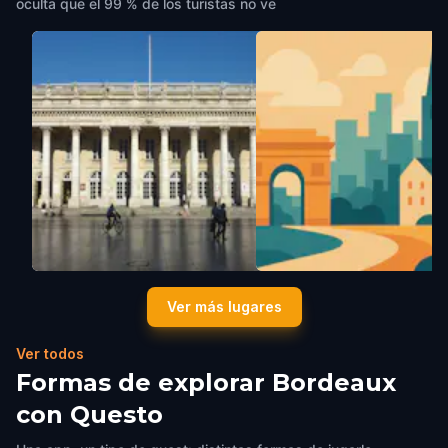
oculta que el 99 % de los turistas no ve
Grand Théâtre de Bordeaux
Le CAPC
Ver más lugares
Bordeaux
,
France
Bordeaux
,
France
Ver todos
Formas de explorar Bordeaux
con Questo