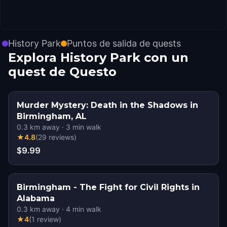
History Park
Puntos de salida de quests
Explora History Park con un
quest de Questo
Murder Mystery: Death in the Shadows in
Birmingham, AL
0.3
km away
·
3
min walk
★
4.8
(
29
reviews
)
$9.99
Birmingham - The Fight for Civil Rights in
Alabama
0.3
km away
·
4
min walk
★
4
(
1
review
)