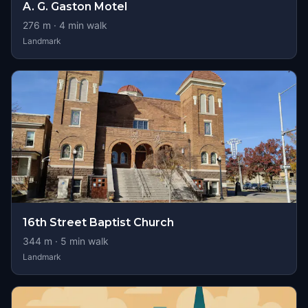
A. G. Gaston Motel
276
m ·
4
min walk
Landmark
16th Street Baptist Church
344
m ·
5
min walk
Landmark