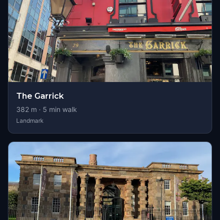
The Garrick
382
m ·
5
min walk
Landmark