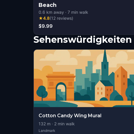
Beach
0.6
km away
·
7
min walk
★
4.8
(
12
reviews
)
$9.99
Sehenswürdigkeiten 
Cotton Candy Wing Mural
132
m ·
2
min walk
Landmark