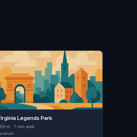
irginia Legends Park
59
m ·
7
min walk
andmark