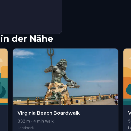
in der Nähe
Virginia Beach Boardwalk
V
332
m ·
4
min walk
5
Landmark
L