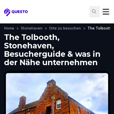
Questo
Home
>
Stonehaven
>
Orte zu besuchen
>
The Tolbooth
The Tolbooth,
Stonehaven,
Besucherguide & was in
der Nähe unternehmen