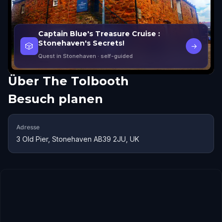
Captain Blue's Treasure Cruise :
Stonehaven's Secrets!
🎲
→
Quest in Stonehaven
· self-guided
Über
The Tolbooth
Besuch planen
Adresse
3 Old Pier, Stonehaven AB39 2JU, UK