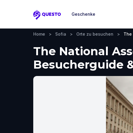
Geschenke
Questo
Home
>
Sofia
>
Orte zu besuchen
>
The 
The National Ass
Besucherguide &