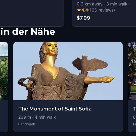
0.3
km away
·
3
min walk
★
4.4
(
166
reviews
)
$7.99
in der Nähe
The Monument of Saint Sofia
T
269
m ·
4
min walk
8
Landmark
L