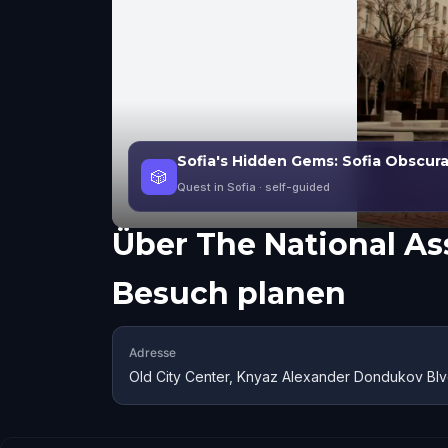
Sofia's Hidden Gems: Sofia Obscur
🎲
Quest in Sofia
· self-guided
Über
The National As
Besuch planen
Adresse
Old City Center, Knyaz Alexander Dondukov Blvd 