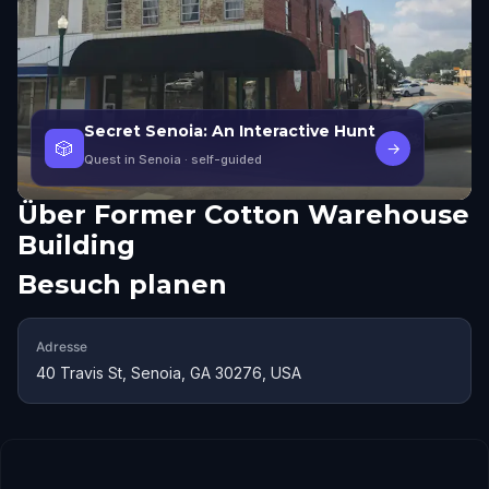
Secret Senoia: An Interactive Hunt
🎲
→
Quest in Senoia
· self-guided
Über
Former Cotton Warehouse
Building
Besuch planen
Adresse
40 Travis St, Senoia, GA 30276, USA