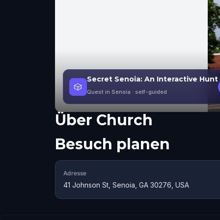
Secret Senoia: An Interactive Hunt
🎲
Quest in Senoia
· self-guided
Über
Church
Besuch planen
Adresse
41 Johnson St, Senoia, GA 30276, USA