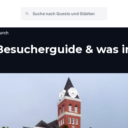
urch
 Besucherguide & was i