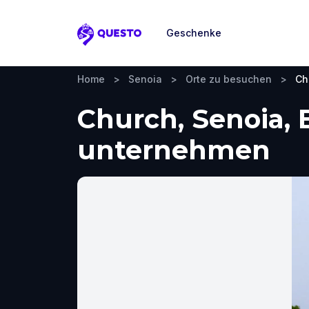
Geschenke
Questo
Home
>
Senoia
>
Orte zu besuchen
>
Ch
Church, Senoia,
unternehmen