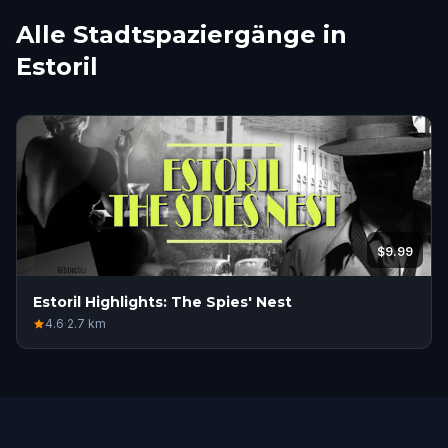
Alle Stadtspaziergänge in
Estoril
$9.99
Estoril Highlights: The Spies' Nest
4.6
·
2.7
km