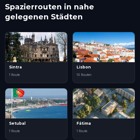
Spazierrouten in nahe
gelegenen Städten
Sintra
Lisbon
1 Route
10 Routen
Setubal
Fátima
1 Route
1 Route