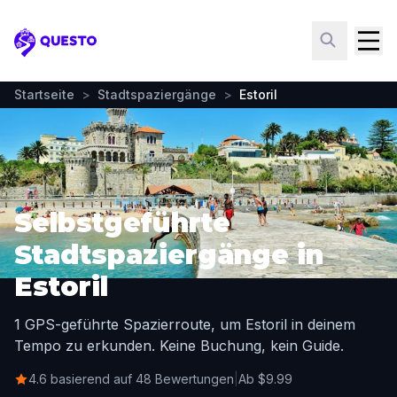
Questo
Startseite
>
Stadtspaziergänge
>
Estoril
Selbstgeführte
Stadtspaziergänge in
Estoril
1 GPS-geführte Spazierroute, um Estoril in deinem
Tempo zu erkunden. Keine Buchung, kein Guide.
4.6 basierend auf 48 Bewertungen
|
Ab $9.99