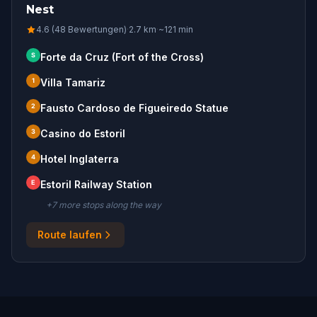
Nest
4.6 (48 Bewertungen)
·
2.7
km
·
~
121
min
S
Forte da Cruz (Fort of the Cross)
1
Villa Tamariz
2
Fausto Cardoso de Figueiredo Statue
3
Casino do Estoril
4
Hotel Inglaterra
E
Estoril Railway Station
+
7
more stop
s
along the way
Route laufen