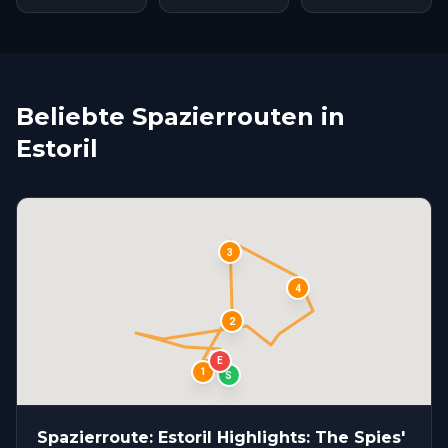
Beliebte Spazierrouten in
Estoril
3
4
2
E
1
S
Spazierroute: Estoril Highlights: The Spies'