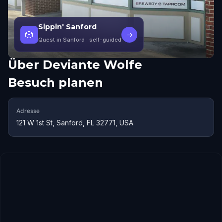
Sippin' Sanford
🎲
→
Quest in Sanford
· self-guided
Über
Deviante Wolfe
Besuch planen
Adresse
121 W 1st St, Sanford, FL 32771, USA