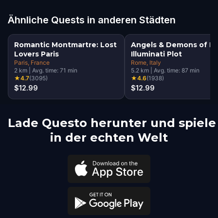
Ähnliche Quests in anderen Städten
Romantic Montmartre: Lost
Angels & Demons of R
Lovers Paris
Illuminati Plot
Paris
, France
Rome
, Italy
2
km
|
Avg. time:
71
min
5.2
km
|
Avg. time:
87
min
★
4.7
(
3095
)
★
4.6
(
1938
)
$12.99
$12.99
Lade Questo herunter und spiele
in der echten Welt