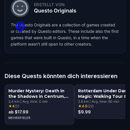
ERSTELLT VON
Questo Originals
The Questo Originals are a collection of games created
or curated by Questo editors. These include also the first
games that were built in Questo, in a time when the
platform wasn't still open to other creators.
Diese Quests könnten dich interessieren
Murder Mystery: Death in
Rotterdam Under Dark
the Shadows in Centrum,
Magic: Walking Tour &
Rotterdam
2.4
km
|
Avg. time:
0
min
Escape Game
2.6
km
|
Avg. time:
60
min
★
4
(
3
)
★
4.5
(
22
)
ab $17.99
$9.99
MEHRSPIELER