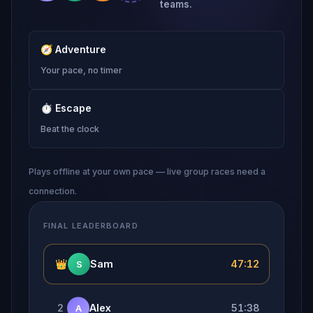
teams.
🧭
Adventure
Your pace, no timer
⏱
Escape
Beat the clock
Plays offline at your own pace — live group races need a
connection.
FINAL LEADERBOARD
👑
Sam
47:12
S
2
Alex
51:38
A