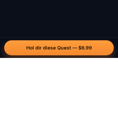
Hol dir diese Quest
—
$6.99
Questo
In einer zunehmend digitalen Welt
bringt dich Questo zurück ins echte
Leben. Unsere Quests laden dich ein,