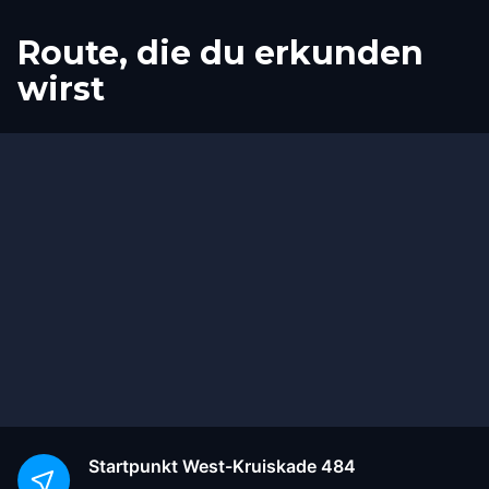
Route, die du erkunden
wirst
Start
Ziel
Startpunkt
West-Kruiskade 484