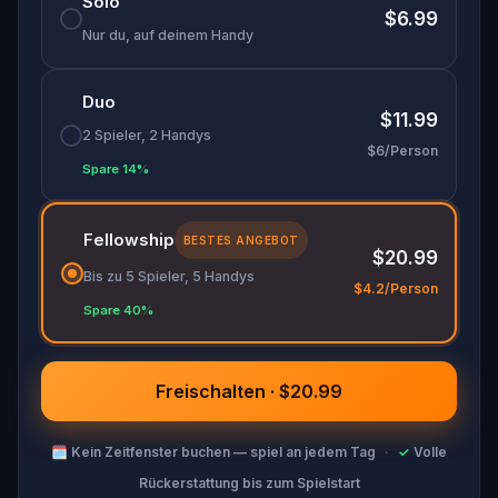
Solo
bereit für den Einsatz, Agent?
$6.99
Nur du, auf deinem Handy
Duo
$11.99
2 Spieler, 2 Handys
$6/Person
Spare 14%
Fellowship
BESTES ANGEBOT
$20.99
Bis zu 5 Spieler, 5 Handys
$4.2/Person
Spare 40%
Freischalten · $20.99
🗓
Kein Zeitfenster buchen — spiel an jedem Tag
·
✓
Volle
Rückerstattung bis zum Spielstart