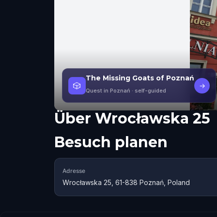
The Missing Goats of Poznań
🎲
→
Quest in Poznań
· self-guided
Über
Wrocławska 25
Besuch planen
Adresse
Wrocławska 25, 61-838 Poznań, Poland