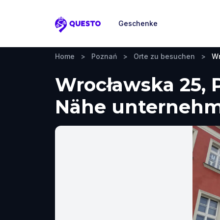
Geschenke
Questo
Home
>
Poznań
>
Orte zu besuchen
>
Wr
Wrocławska 25, 
Nähe unterneh