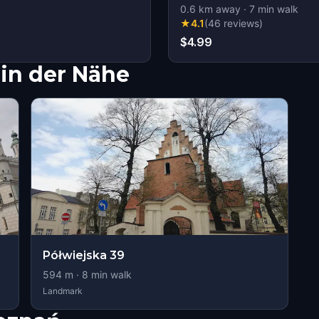
0.6
km away
·
7
min walk
★
4.1
(
46
reviews
)
$4.99
in der Nähe
Półwiejska 39
594
m ·
8
min walk
Landmark