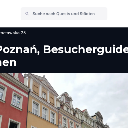
ocławska 25
Poznań, Besucherguide
men