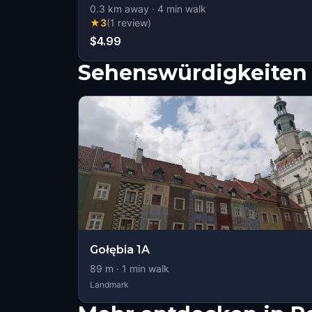
0.3
km away
·
4
min walk
★
3
(
1
review
)
$4.99
Sehenswürdigkeiten 
Gołębia 1A
89
m ·
1
min walk
Landmark