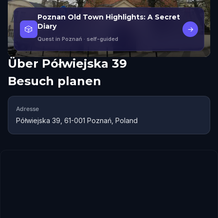
Poznan Old Town Highlights: A Secret
Diary
🎲
→
Quest in Poznań
· self-guided
Über
Półwiejska 39
Besuch planen
Adresse
Półwiejska 39, 61-001 Poznań, Poland