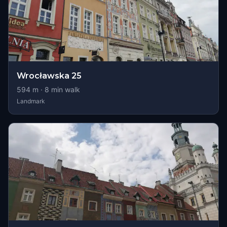
Wrocławska 25
594
m ·
8
min walk
Landmark