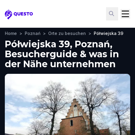
Questo
Home
>
Poznań
>
Orte zu besuchen
>
Półwiejska 39
Półwiejska 39, Poznań,
Besucherguide & was in
der Nähe unternehmen