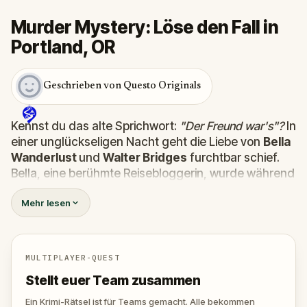
Murder Mystery: Löse den Fall in
Portland, OR
Geschrieben von Questo Originals
Kennst du das alte Sprichwort:
"Der Freund war's"?
In
einer unglückseligen Nacht geht die Liebe von
Bella
Wanderlust
und
Walter Bridges
furchtbar schief.
Bella, eine berühmte Reisebloggerin, wurde während
einer Geistertour, die von dem theatralischen
Percy
Mehr lesen
Shadows
geleitet wurde,
tot
aufgefunden. Jetzt
liegt es an dir, die Wahrheit herauszufinden.
War es Walter, der besessene Freund? Percy, der
Geisterführer mit dem Gespür für Dramatik? Oder
MULTIPLAYER-QUEST
versteckt sich jemand anderes in den Schatten?
Stellt euer Team zusammen
🔎 S
ammle Hinweise, verhöre Verdächtige und
entlarve den wahren Mörder, bevor er wieder
Ein Krimi-Rätsel ist für Teams gemacht. Alle bekommen