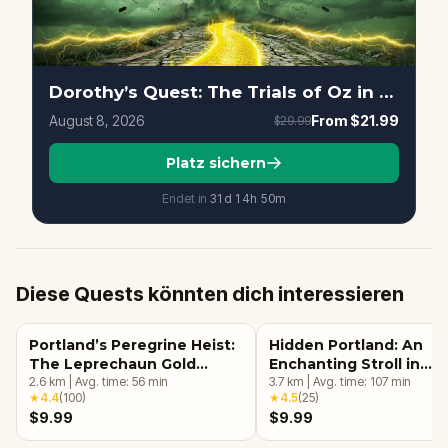
Dorothy’s Quest: The Trials of Oz in Portland
August 8, 2026
From
$21.99
$29.99
Platz sichern
Endet in
31d
14
h
50
m
Diese Quests könnten dich interessieren
Portland’s Peregrine Heist:
Hidden Portland: An
The Leprechaun Gold
Enchanting Stroll in
Quest
2.6
km
|
Avg. time:
56
min
Southeast
3.7
km
|
Avg. time:
107
min
★
4.4
(
100
)
★
4.5
(
25
)
$9.99
$9.99