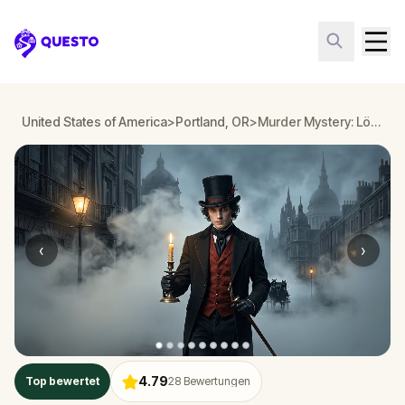
Questo
United States of America
>
Portland, OR
>
Murder Mystery: Löse den Fall in Portland, OR
‹
›
4.79
Top bewertet
28
Bewertungen