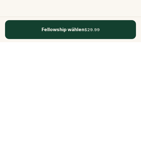
Fellowship wählen
$29.99
Questo
In einer zunehmend digitalen Welt
bringt dich Questo zurück ins echte
Leben. Unsere Quests laden dich ein,
rauszugehen, Menschen zu begegnen
und unvergessliche Erinnerungen zu