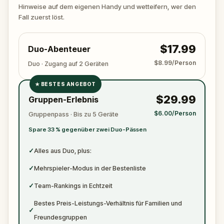
zuschlägt. Halte deinen Stift und dein Papier
Hinweise auf dem eigenen Handy und wetteifern, wer den
bereit, um alle wichtigen Beweise zu notieren.
Fall zuerst löst.
$17.99
Duo-Abenteuer
$8.99/Person
Duo · Zugang auf 2 Geräten
★
BESTES ANGEBOT
✓
$29.99
Gruppen-Erlebnis
✓
$6.00/Person
Gruppenpass · Bis zu 5 Geräte
✓
Spare 33 % gegenüber zwei Duo-Pässen
✓
✓
Alles aus Duo, plus:
✓
Mehrspieler-Modus in der Bestenliste
✓
Team-Rankings in Echtzeit
Bestes Preis-Leistungs-Verhältnis für Familien und
✓
Freundesgruppen