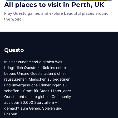
All places to visit in Perth, UK
Perth Sheriff Court
The Fergusson Gallery
House
Salutation Hotel
Play Questo games and explore beautiful places around
Perth, UK
,
United
Perth, UK
,
United
Perth, UK
,
United
the world
Kingdom
Kingdom
Kingdom
Questo
In einer zunehmend digitalen Welt
bringt dich Questo zurück ins echte
Leben. Unsere Quests laden dich ein,
rauszugehen, Menschen zu begegnen
und unvergessliche Erinnerungen zu
schaffen – Stadt für Stadt. Hinter jeder
Quest steht unsere globale Community
aus über 30.000 Storytellern –
gemacht zum Gehen, Spielen und
Erleben.