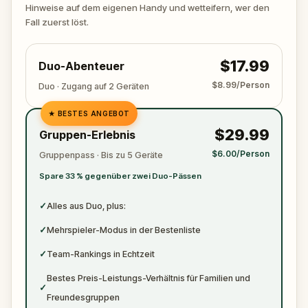
zuschlägt. Halte deinen Stift und dein Papier
Hinweise auf dem eigenen Handy und wetteifern, wer den
bereit, um alle wichtigen Beweise zu notieren.
Fall zuerst löst.
$17.99
Duo-Abenteuer
$8.99/Person
Duo · Zugang auf 2 Geräten
★
BESTES ANGEBOT
✓
$29.99
Gruppen-Erlebnis
✓
$6.00/Person
Gruppenpass · Bis zu 5 Geräte
✓
Spare 33 % gegenüber zwei Duo-Pässen
✓
✓
Alles aus Duo, plus:
✓
Mehrspieler-Modus in der Bestenliste
✓
Team-Rankings in Echtzeit
Bestes Preis-Leistungs-Verhältnis für Familien und
✓
Freundesgruppen