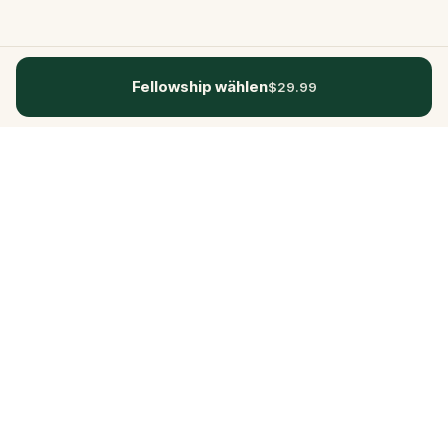
Fellowship wählen
$29.99
Questo
In einer zunehmend digitalen Welt
bringt dich Questo zurück ins echte
Leben. Unsere Quests laden dich ein,
rauszugehen, Menschen zu begegnen
und unvergessliche Erinnerungen zu
schaffen – Stadt für Stadt. Hinter jeder