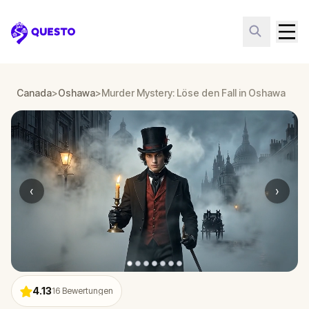
Questo
Canada
>
Oshawa
>
Murder Mystery: Löse den Fall in Oshawa
‹
›
4.13
16
Bewertungen