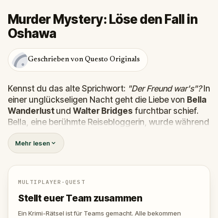
Murder Mystery: Löse den Fall in
Oshawa
Geschrieben von Questo Originals
Kennst du das alte Sprichwort:
"Der Freund war's"?
In
einer unglückseligen Nacht geht die Liebe von
Bella
Wanderlust
und
Walter Bridges
furchtbar schief.
Bella, eine berühmte Reisebloggerin, wurde während
einer Geistertour, die von dem theatralischen
Percy
Mehr lesen
Shadows
geleitet wurde,
tot
aufgefunden. Jetzt
liegt es an dir, die Wahrheit herauszufinden.
War es Walter, der besessene Freund? Percy, der
Geisterführer mit dem Gespür für Dramatik? Oder
MULTIPLAYER-QUEST
versteckt sich jemand anderes in den Schatten?
Stellt euer Team zusammen
🔎 S
ammle Hinweise, verhöre Verdächtige und
entlarve den wahren Mörder, bevor er wieder
Ein Krimi-Rätsel ist für Teams gemacht. Alle bekommen