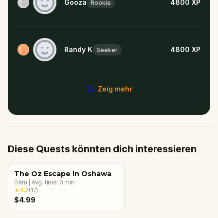
Gooza
4800
XP
Rookie
Randy K
4800
XP
Seeker
Zeig mehr
Diese Quests könnten dich interessieren
The Oz Escape in Oshawa
0
km
|
Avg. time:
0
min
★
4.2
(
17
)
$4.99