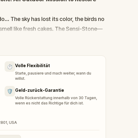
.. The sky has lost its color, the birds no
 smell like fresh cakes. The Sensi-Stone—
 and touch—has vanished!
ug-A-Com, he transforms into
Kid Quest
Rocky, Sandy, and Zee
. Together, they
Volle Flexibilität
⏱️
rn it to its rightful place in the town
Starte, pausiere und mach weiter, wann du
willst.
e team solve the puzzles, follow the
Geld-zurück-Garantie
🛡️
’s too late?
Volle Rückerstattung innerhalb von 30 Tagen,
wenn es nicht das Richtige für dich ist.
oor adventure to
restore the senses and
32801, USA