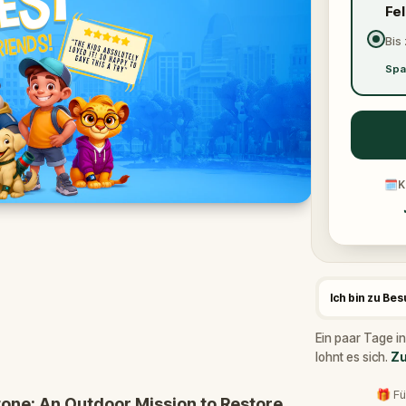
Fe
Bis 
Spa
🗓
K
Ich bin zu Be
Ein paar Tage in
lohnt es sich.
Zu
🎁 Fü
tone: An Outdoor Mission to Restore