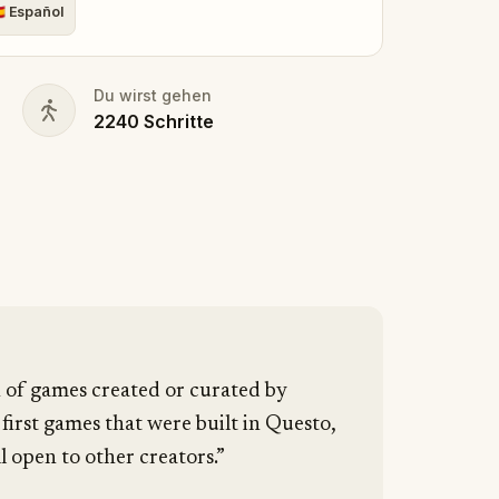
🇸
Español
Du wirst gehen
2240
Schritte
n of games created or curated by
 first games that were built in Questo,
l open to other creators.”