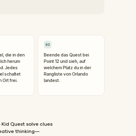
03
l, die in den
Beende das Quest bei
dich herum
Point 12 und sieh, auf
nd. Jedes
welchem Platz du in der
el schaltet
Rangliste von Orlando
Ort frei.
landest.
Kid Quest solve clues
eative thinking—