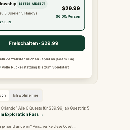
llowship
BESTES ANGEBOT
$29.99
zu 5 Spieler, 5 Handys
$6.00/Person
re 39%
Freischalten · $29.99
ein Zeitfenster buchen · spiel an jedem Tag
✓
Volle Rückerstattung bis zum Spielstart
such
Ich wohne hier
 Orlando? Alle 6 Quests für $39.99, ab Quest Nr. 5
m Exploration Pass
→
r jemand anderen? Verschenke diese Quest →