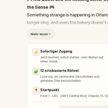
the Sense
🎮
Something strange is happening in Orlando.
longer sing, and even the bakery doesn’t
source of all sight, sound, smell, taste,
Mehr lesen
When Robert receives a call from the H
and assembles his trusted team:
Pandi, 
Sofortiger Zugang
⚡
must track down the missing stone and retu
Jetzt buchen, sofort starten · kein Warten auf
square.
einen Guide.
Who stole the Sensi-Stone?
And can th
12 ortsbasierte Rätsel
🧩
clues, and bring the senses back before it
Löse sie, um versteckte Geschichten und
geheime Orte freizuschalten.
🌈 Join
Kid Quest
on this colorful outd
Startpunkt
📍
find the Sensi-Stone!
Point 1 - LBC · 246 E Central Blvd, Orlando, FL 