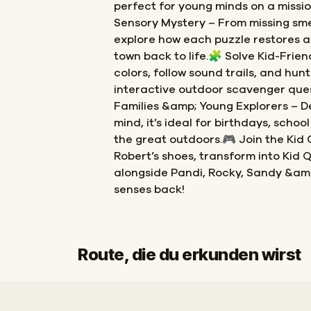
perfect for young minds on a mission.
Sensory Mystery – From missing smel
explore how each puzzle restores a
town back to life.🧩 Solve Kid-Frie
colors, follow sound trails, and hunt
interactive outdoor scavenger quest
Families &amp; Young Explorers – De
mind, it’s ideal for birthdays, school
the great outdoors.🎮 Join the Kid
Robert’s shoes, transform into Kid 
alongside Pandi, Rocky, Sandy &amp
senses back!
Route, die du erkunden wirst
Start
Ziel