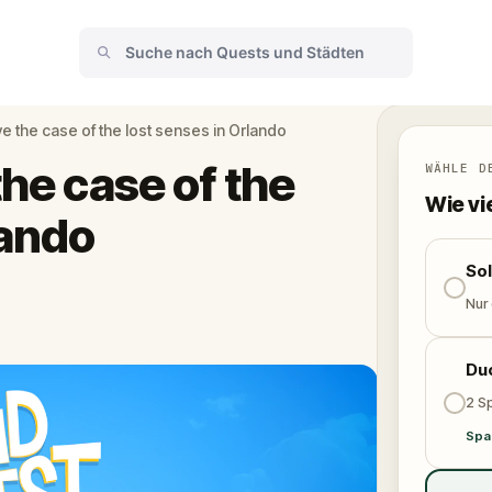
ve the case of the lost senses in Orlando
the case of the
WÄHLE D
Wie vi
lando
So
Nur
Du
2 Sp
Spa