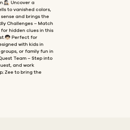
🏻‍♀️ Uncover a
ls to vanished colors,
 sense and brings the
ndly Challenges – Match
 for hidden clues in this
.🧒🏻 Perfect for
signed with kids in
 groups, or family fun in
 Quest Team – Step into
Quest, and work
; Zee to bring the