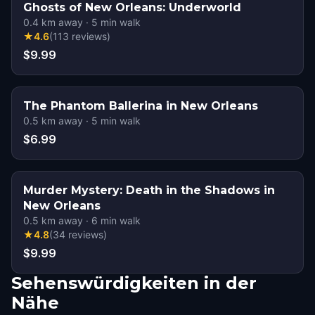
Ghosts of New Orleans: Underworld
0.4
km away
·
5
min walk
★
4.6
(
113
reviews
)
$9.99
The Phantom Ballerina in New Orleans
0.5
km away
·
5
min walk
$6.99
Murder Mystery: Death in the Shadows in
New Orleans
0.5
km away
·
6
min walk
★
4.8
(
34
reviews
)
$9.99
Sehenswürdigkeiten in der
Nähe