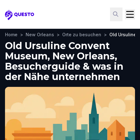
Questo
Home
>
New Orleans
>
Orte zu besuchen
>
Old Ursuline
Old Ursuline Convent
Museum, New Orleans,
Besucherguide & was in
der Nähe unternehmen