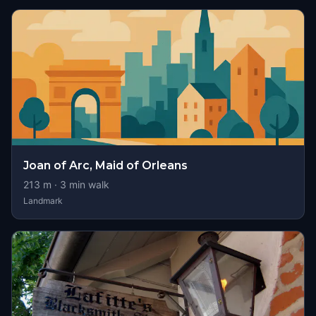
Joan of Arc, Maid of Orleans
213
m ·
3
min walk
Landmark