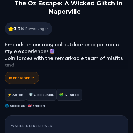
The Oz Escape: A Wicked Glitch in
Naperville
The Oz Escape: A Wicked Glitch in Naperville
3.9
10
Bewertungen
Embark on our magical outdoor escape-room-
style experience! 🔮
Join forces with the remarkable team of misfits
and:
📖 Jump into our all-new gripping narrative,
Mehr lesen
inspired by L. Frank Baum’s original Oz novel from
1900!
🤔 Try to outsmart the witch by cracking
⚡ Sofort
🛡 Geld zurück
🧩 12 Rätsel
immersive puzzles with friends, or tackle her
challenges solo, facing off against the
🌐
Spiele auf
🇬🇧 English
leaderboard.
WÄHLE DEINEN PASS
🎵Enjoy original new songs, in the theme of Oz,