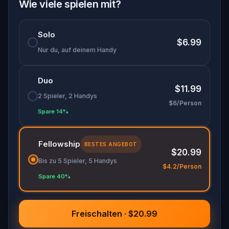
specially created for this game, available in the
Wie viele spielen mit?
app and on-demand when you get home.
🌈 Follow clues to uncover each new location and
Solo
discover (or rediscover) places around town in a
$6.99
whole new light.
Nur du, auf deinem Handy
🎁 Get rewarded with special gifts for your
Duo
accomplishments.
$11.99
2 Spieler, 2 Handys
$6/Person
🧙Participate in the costume contest by
Spare 14%
submitting a photo in your fanciest attire.
Fellowship
BESTES ANGEBOT
$20.99
Make sure you have your phone charged and
Bis zu 5 Spieler, 5 Handys
your walking shoes on!
$4.2/Person
Spare 40%
Tick-tock, time to escape!
Freischalten · $20.99