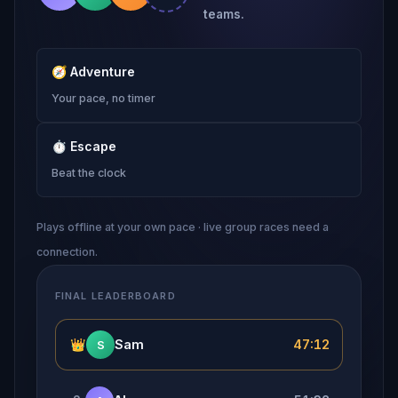
teams.
🧭
Adventure
Your pace, no timer
⏱
Escape
Beat the clock
Plays offline at your own pace · live group races need a
connection.
FINAL LEADERBOARD
👑
Sam
47:12
S