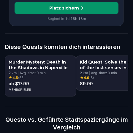
Platz sichern
Beginnt in
1d
18
h
13
m
Diese Quests könnten dich interessieren
Murder Mystery: Death in
Kid Quest: Solve the c
the Shadows in Naperville
of the lost senses in
2
km
|
Avg. time:
0
min
Naperville
2
km
|
Avg. time:
0
min
★
4.5
(
55
)
★
4.9
(
8
)
ab $17.99
$9.99
MEHRSPIELER
Questo vs. Geführte Stadtspaziergänge im
Vergleich