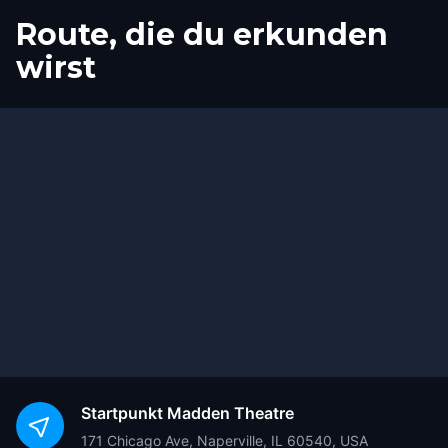
Route, die du erkunden
wirst
Start
Ziel
Startpunkt
Madden Theatre
171 Chicago Ave, Naperville, IL 60540, USA