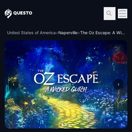
Questo
United States of America
>
Naperville
>
The Oz Escape: A Wicked Glitch in Naperville
‹
›