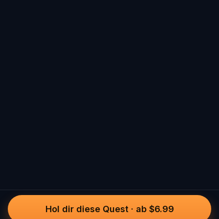
Hol dir diese Quest
·
ab $6.99