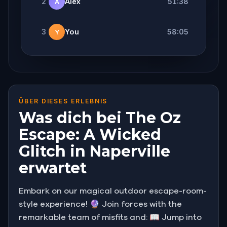
2
Alex
51:38
A
3
You
58:05
Y
ÜBER DIESES ERLEBNIS
Was dich bei The Oz
Escape: A Wicked
Glitch in Naperville
erwartet
Embark on our magical outdoor escape-room-
style experience! 🔮 Join forces with the
remarkable team of misfits and: 📖 Jump into