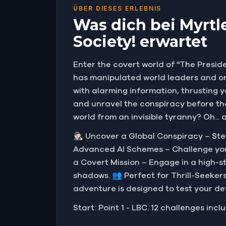
ÜBER DIESES ERLEBNIS
Was dich bei Myrtle
Society! erwartet
Enter the covert world of "The Presi
has manipulated world leaders and or
with alarming information, thrusting 
and unravel the conspiracy before the
world from an invisible tyranny? Oh... 
🕵🏻‍♂️ Uncover a Global Conspiracy – S
Advanced AI Schemes – Challenge your
a Covert Mission – Engage in a high-s
shadows. 👥 Perfect for Thrill-Seekers
adventure is designed to test your det
Start: Point 1 - LBC. 12 challenges incl