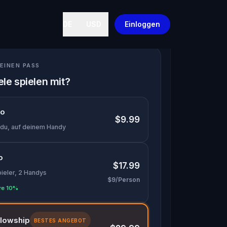
DE
USD
Einloggen
EINEN PASS
ele spielen mit?
lo
$9.99
 du, auf deinem Handy
o
$17.99
pieler, 2 Handys
$9/Person
re 10%
llowship
BESTES ANGEBOT