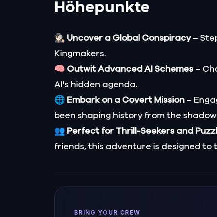
Höhepunkte
🕵🏻‍♂️
Uncover a Global Conspiracy
– Step
Kingmakers.
🧠
Outwit Advanced AI Schemes
– Cha
AI's hidden agenda.
🌐
Embark on a Covert Mission
– Engag
been shaping history from the shadow
👥
Perfect for Thrill-Seekers and Puzz
friends, this adventure is designed to 
BRING YOUR CREW