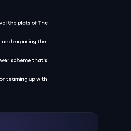
el the plots of The
s and exposing the
ower scheme that's
 or teaming up with