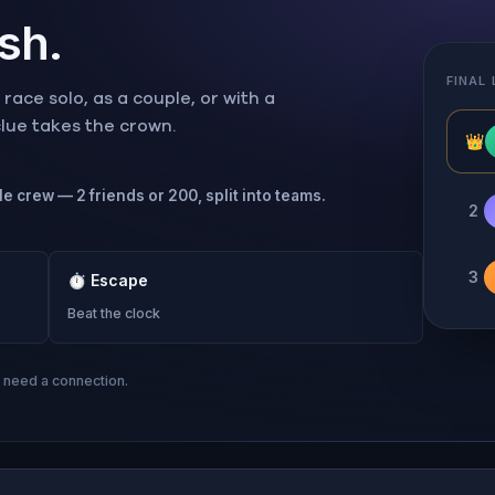
ish.
FINAL
ace solo, as a couple, or with a
 clue takes the crown.
👑
le crew — 2 friends or 200, split into teams.
2
3
⏱
Escape
Beat the clock
s need a connection.