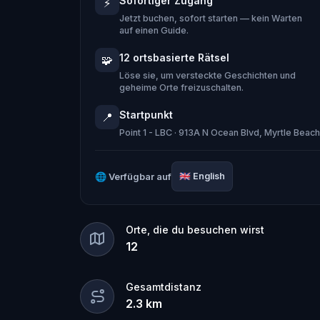
Sofortiger Zugang
⚡
Will you be the one to expose the truth
Jetzt buchen, sofort starten — kein Warten
tyranny?
auf einen Guide.
Oh... and don't forget to say
thank yo
12 ortsbasierte Rätsel
🧩
Löse sie, um versteckte Geschichten und
geheime Orte freizuschalten.
Startpunkt
📍
Point 1 - LBC · 913A N Ocean Blvd, Myrtle Bea
🌐
Verfügbar auf
🇬🇧
English
Orte, die du besuchen wirst
12
Gesamtdistanz
2.3
km