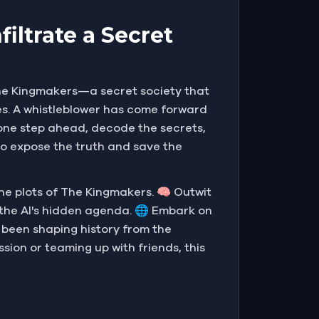
iltrate a Secret
The Kingmakers—a secret society that
s. A whistleblower has come forward
y one step ahead, decode the secrets,
to expose the truth and save the
 the plots of The Kingmakers. 🧠 Outwit
the AI's hidden agenda. 🌐 Embark on
 been shaping history from the
sion or teaming up with friends, this