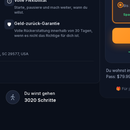
Volle Flexibilität
⏱️
 and save the world from an invisible
Bis
Starte, pausiere und mach weiter, wann du
willst.
Spa
u
...
Geld-zurück-Garantie
🛡️
Volle Rückerstattung innerhalb von 30 Tagen,
wenn es nicht das Richtige für dich ist.
ch, SC 29577, USA
Du wohnst in
Pass: $79.99
🎁 Für
Du wirst gehen
3020
Schritte