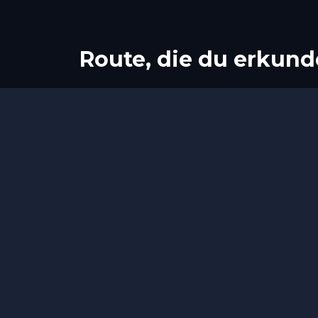
Route, die du erkund
Start
Ziel