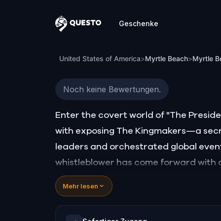
Geschenke
Questo
Myrtle Beach Detective Mystery: Infiltra
United States of America
>
Myrtle Beach
>
Myrtle B
Noch keine Bewertungen.
Enter the covert world of "The Presid
with exposing The Kingmakers—a secr
leaders and orchestrated global event
whistleblower has come forward with a
a high-stakes game of deceit.
Mehr lesen
Your mission: stay one step ahead, dec
conspiracy before their next grand sc