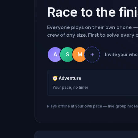
Race to the fin
Everyone plays on their own phone — r
crew of any size. First to solve every
+
A
S
M
Invite your who
🧭
Adventure
Your pace, no timer
Plays offline at your own pace — live group race