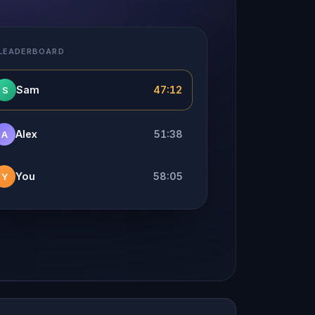
 LEADERBOARD
Sam
47:12
S
Alex
51:38
A
You
58:05
Y