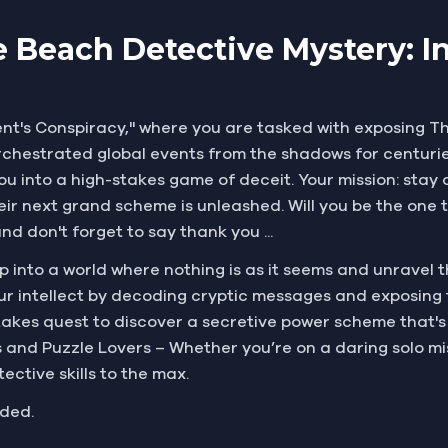
 Beach Detective Mystery: Inf
dent's Conspiracy," where you are tasked with exposing 
chestrated global events from the shadows for centurie
you into a high-stakes game of deceit. Your mission: sta
ir next grand scheme is unleashed. Will you be the one 
and don't forget to say thank you ...
tep into a world where nothing is as it seems and unravel
 intellect by decoding cryptic messages and exposing 
takes quest to discover a secretive power scheme that's
 and Puzzle Lovers – Whether you’re on a daring solo mis
ective skills to the max.
uded.