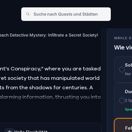
te a Secret Society!
each Detective Mystery: Infiltrate a Secret Society!
WÄHLE D
Wie vi
So
ent's Conspiracy," where you are tasked
Nur
et society that has manipulated world
s from the shadows for centuries. A
Du
larming information, thrusting you into
2 S
Spa
ode the secrets, and unravel the
heme is unleashed.
Fe