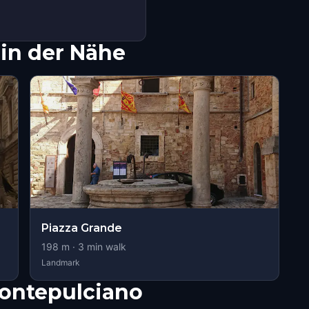
in der Nähe
Piazza Grande
198
m ·
3
min walk
Landmark
ontepulciano