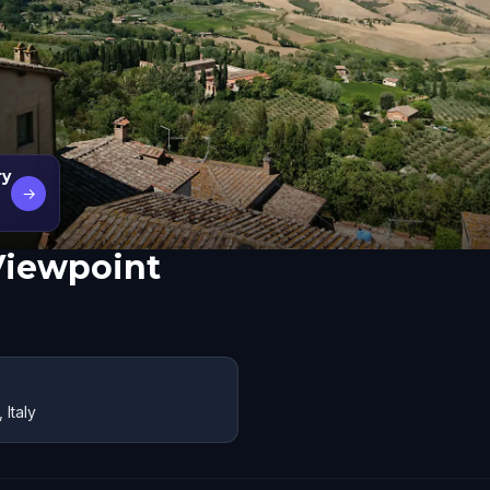
ry
→
Viewpoint
Italy