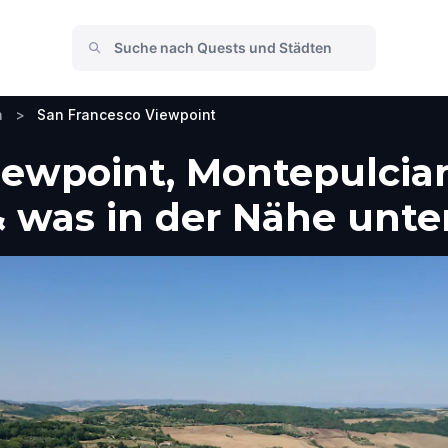
n
>
San Francesco Viewpoint
iewpoint, Montepulcia
 was in der Nähe unt