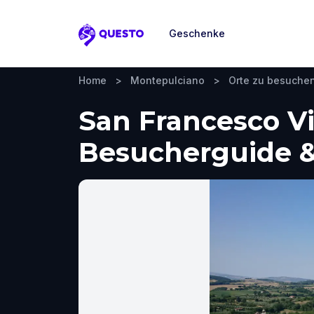
Geschenke
Questo
Home
>
Montepulciano
>
Orte zu besuche
San Francesco V
Besucherguide &